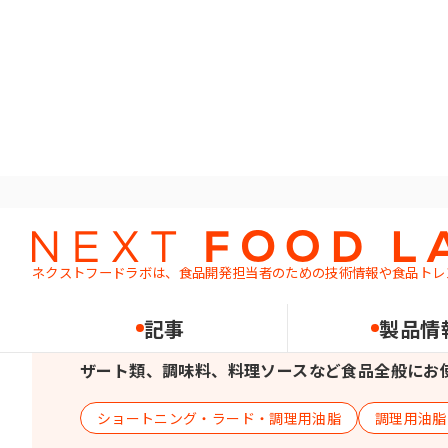
ホーム
製品情報
ショートニング・ラード・調理用油脂
CPオイルLM
ネクストフードラボは、食品開発担当者のための
技術情報や食品トレ
CPオイルLM
記事
製品情
乳脂肪分67.5%、常温で液状のコンパウンドオ
ザート類、調味料、料理ソースなど食品全般にお
ショートニング・ラード・調理用油脂
調理用油脂