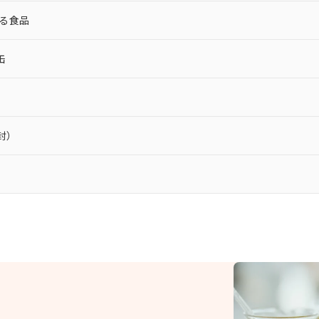
る食品
缶
）
封）