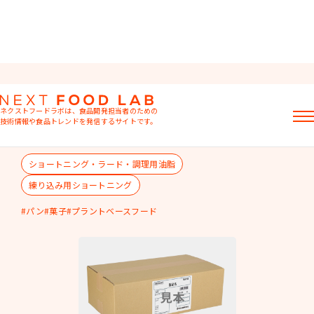
クローネショートニング
ネクストフードラボは、食品開発担当者のための
口どけ、保形性、クリーミング性に優れたショートニン
技術情報や食品トレンドを発信するサイトです。
グです。パン・菓子にお使いいただけます。
記事
ショートニング・ラード・調理用油脂
製品情報
レシピ
練り込み用ショートニング
イベント・セミナー
パン
菓子
プラントベースフード
ミヨシ油脂の強み
おすすめキーワード
粉末油脂
ラード不足
植物性ミルク
食感改良