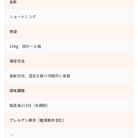
名称
ショートニング
荷姿
10kg 段ボール箱
保存方法
直射日光、湿気を避け冷暗所に保管
賞味期間
製造後210日（未開封）
アレルゲン表示（推奨表示含む）
―