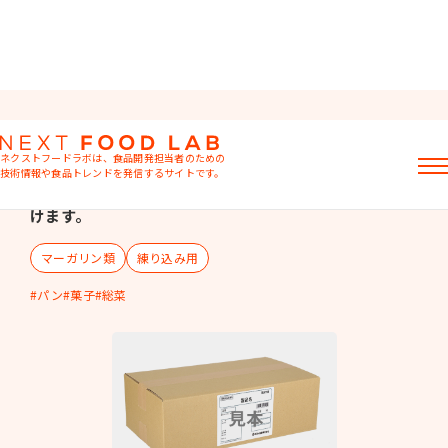
アトラクトリッチ
ネクストフードラボは、食品開発担当者のための
バター25％を含む乳脂肪分50％配合、バターの濃厚な
技術情報や食品トレンドを発信するサイトです。
コクにこだわった製品です。パン・菓子にお使いいただ
けます。
記事
製品情報
マーガリン類
練り込み用
レシピ
イベント・セミナー
パン
菓子
総菜
ミヨシ油脂の強み
おすすめキーワード
粉末油脂
ラード不足
植物性ミルク
食感改良