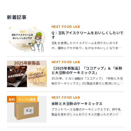
新着記事
NEXT FOOD LAB
Q：豆乳アイスクリームをおいしくしたいで
す
豆乳を使用したアイスクリームを作りたいのです
が、風味にクセがあり、なかなかおいしくなりませ
ん。風味アップできる素材はありますか？
NEXT FOOD LAB
【2025年新製品】「ココアップ」＆「米粉
と大豆粉のケーキミックス」
2025年、ミヨシ油脂は「ココアップ」「米粉と大豆
粉のケーキミックス」の2製品を新たに発売いたしま
す。この2つの製品についてご紹介します。
NEXT FOOD LAB
無料
サンプル請求
米粉と大豆粉のケーキミックス
プラントベース仕様のケーキミックスです。卵や乳
製品を使わずにふんわりとキメの整ったスポンジケ
ーキが作れます。 ※10kg段ボール箱の製品です。