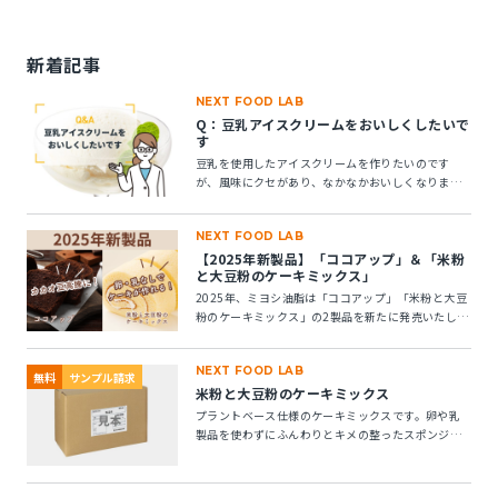
新着記事
NEXT FOOD LAB
Q：豆乳アイスクリームをおいしくしたいで
す
豆乳を使用したアイスクリームを作りたいのです
が、風味にクセがあり、なかなかおいしくなりませ
ん。風味アップできる素材はありますか？
NEXT FOOD LAB
【2025年新製品】「ココアップ」＆「米粉
と大豆粉のケーキミックス」
2025年、ミヨシ油脂は「ココアップ」「米粉と大豆
粉のケーキミックス」の2製品を新たに発売いたしま
す。この2つの製品についてご紹介します。
NEXT FOOD LAB
無料
サンプル請求
米粉と大豆粉のケーキミックス
プラントベース仕様のケーキミックスです。卵や乳
製品を使わずにふんわりとキメの整ったスポンジケ
ーキが作れます。 ※10kg段ボール箱の製品です。