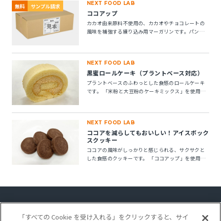
NEXT FOOD LAB
無料
サンプル請求
ココアップ
カカオ由来原料不使用の、カカオやチョコレートの
風味を補強する練り込み用マーガリンです。パン・
菓子にお使いいただけます。 ※10kg段ボール箱の製
品です。
NEXT FOOD LAB
黒蜜ロールケーキ（プラントベース対応）
プラントベースのふわっとした食感のロールケーキ
です。 「米粉と大豆粉のケーキミックス」を使用す
ることで、卵不使用でもしっとりとしたキメの整っ
たロールスポンジが作れます。「ケークトロン」を
加えることで、生地の安定性と起泡性が向上し、ボ
NEXT FOOD LAB
リューム感のある仕上がりになります。
ココアを減らしてもおいしい！アイスボック
スクッキー
ココアの風味がしっかりと感じられる、サクサクと
した食感のクッキーです。 「ココアップ」を使用す
ることで、ココアのビター感やナッティー感が引き
立ち、より深みのある風味が楽しめます。
「すべての Cookie を受け入れる」をクリックすると、サイ