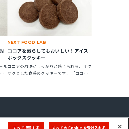
NEXT FOOD LAB
対
ココアを減らしてもおいしい！アイス
ボックスクッキー
ール
ココアの風味がしっかりと感じられる、サク
ッ
サクとした食感のクッキーです。 「ココア
しっ
ップ」を使用することで、ココアのビター感
が作
やナッティー感が引き立ち、より深みのある
で、
風味が楽しめます。
ーム
Copyright © 2022 ＭIYOSHI OIL & FAT CO.,LTD. All Rights Reserved.
すべて拒否する
すべての Cookie を受け入れる