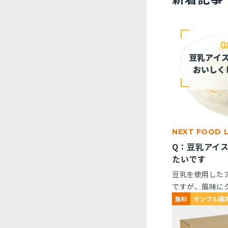
NEXT FOOD 
Q：豆乳アイ
たいです
豆乳を使用した
ですが、風味に
くなりません。
無料
サンプル請
ますか？