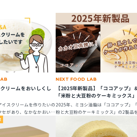
LAB
NEXT FOOD LAB
スクリームをおいしくし
【2025年新製品】「ココアップ」
「米粉と大豆粉のケーキミックス
アイスクリームを作りたいの
2025年、ミヨシ油脂は「ココアップ」
クセがあり、なかなかおいし
粉と大豆粉のケーキミックス」の2製品
風味アップできる素材はあり
たに発売いたします。この2つの製品に
求
てご紹介します。