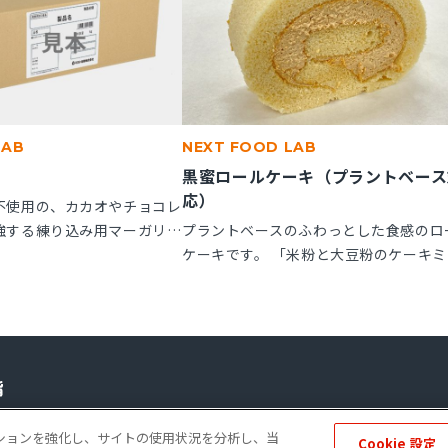
LAB
NEXT FOOD LAB
黒蜜ロールケーキ（プラントベース
応）
不使用の、カカオやチョコレ
強する練り込み用マーガリン
プラントベースのふわっとした食感のロ
子にお使いいただけます。
ケーキです。 「米粉と大豆粉のケーキミ
ル箱の製品です。
クス」を使用することで、卵不使用でも
とりとしたキメの整ったロールスポンジ
れます。「ケークトロン」を加えること
生地の安定性と起泡性が向上し、ボリュ
感のある仕上がりになります。
ーポレートサイト
個人情報の保護
ソーシャルメディアポリシー
免責事項
ゲーションを強化し、サイトの使用状況を分析し、当
Cookie 設定