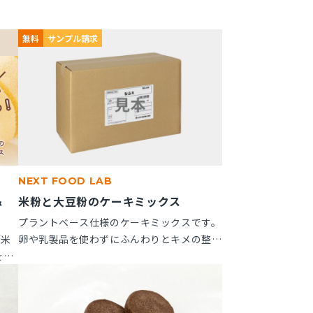
無料
サンプル請求
NEXT FOOD LAB
＆
米粉と大豆粉のケーキミックス
」
プラントベース仕様のケーキミックスです。
「米
卵や乳製品を使わずにふんわりとキメの整っ
を新
たスポンジケーキが作れます。 ※10kg段ボ
つい
ール箱の製品です。