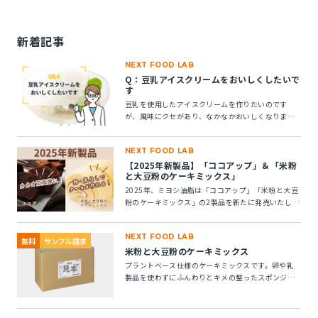
新着記事
NEXT FOOD LAB
Q：豆乳アイスクリームをおいしくしたいで
す
豆乳を使用したアイスクリームを作りたいのです
が、風味にクセがあり、なかなかおいしくなりませ
ん。風味アップできる素材はありますか？
NEXT FOOD LAB
【2025年新製品】「ココアップ」＆「米粉
と大豆粉のケーキミックス」
2025年、ミヨシ油脂は「ココアップ」「米粉と大豆
粉のケーキミックス」の2製品を新たに発売いたしま
す。この2つの製品についてご紹介します。
NEXT FOOD LAB
無料
サンプル請求
米粉と大豆粉のケーキミックス
プラントベース仕様のケーキミックスです。卵や乳
製品を使わずにふんわりとキメの整ったスポンジケ
ーキが作れます。 ※10kg段ボール箱の製品です。