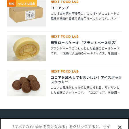
NEXT FOOD LAB
無料
サンプル請求
ココアップ
カカオ由来原料不使用の、カカオやチョコレートの
風味を補強する練り込み用マーガリンです。パン・
菓子にお使いいただけます。 ※10kg段ボール箱の製
品です。
NEXT FOOD LAB
黒蜜ロールケーキ（プラントベース対応）
プラントベースのふわっとした食感のロールケーキ
です。 「米粉と大豆粉のケーキミックス」を使用す
ることで、卵不使用でもしっとりとしたキメの整っ
たロールスポンジが作れます。「ケークトロン」を
加えることで、生地の安定性と起泡性が向上し、ボ
NEXT FOOD LAB
リューム感のある仕上がりになります。
ココアを減らしてもおいしい！アイスボック
スクッキー
ココアの風味がしっかりと感じられる、サクサクと
した食感のクッキーです。 「ココアップ」を使用す
ることで、ココアのビター感やナッティー感が引き
立ち、より深みのある風味が楽しめます。
「すべての Cookie を受け入れる」をクリックすると、サイ