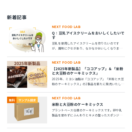
新着記事
NEXT FOOD LAB
Q：豆乳アイスクリームをおいしくしたいで
す
豆乳を使用したアイスクリームを作りたいのです
が、風味にクセがあり、なかなかおいしくなりませ
ん。風味アップできる素材はありますか？
NEXT FOOD LAB
【2025年新製品】「ココアップ」＆「米粉
と大豆粉のケーキミックス」
2025年、ミヨシ油脂は「ココアップ」「米粉と大豆
粉のケーキミックス」の2製品を新たに発売いたしま
す。この2つの製品についてご紹介します。
NEXT FOOD LAB
無料
サンプル請求
米粉と大豆粉のケーキミックス
プラントベース仕様のケーキミックスです。卵や乳
製品を使わずにふんわりとキメの整ったスポンジケ
ーキが作れます。 ※10kg段ボール箱の製品です。