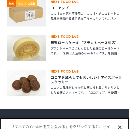
NEXT FOOD LAB
無料
サンプル請求
ココアップ
カカオ由来原料不使用の、カカオやチョコレートの
風味を補強する練り込み用マーガリンです。パン・
菓子にお使いいただけます。 ※10kg段ボール箱の製
品です。
NEXT FOOD LAB
黒蜜ロールケーキ（プラントベース対応）
プラントベースのふわっとした食感のロールケーキ
です。 「米粉と大豆粉のケーキミックス」を使用す
ることで、卵不使用でもしっとりとしたキメの整っ
たロールスポンジが作れます。「ケークトロン」を
加えることで、生地の安定性と起泡性が向上し、ボ
NEXT FOOD LAB
リューム感のある仕上がりになります。
ココアを減らしてもおいしい！アイスボック
スクッキー
ココアの風味がしっかりと感じられる、サクサクと
した食感のクッキーです。 「ココアップ」を使用す
ることで、ココアのビター感やナッティー感が引き
立ち、より深みのある風味が楽しめます。
「すべての Cookie を受け入れる」をクリックすると、サイ