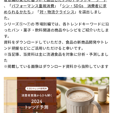
、「
パフォーマンス重視消費
」「
シン・SDGs 消費者に求
められるかたち
」「
対・物流クライシス
」を選出しまし
お問い合わせ
た。
シリーズ⑤～⑦の 市場別編では、各トレンドキーワードに沿
ったパン・菓子・飲料関連の商品やレシピをご紹介いたしま
す。
MIYOSHI MIRAI PLATFORM
資料をダウンロードしていただき、食品の新商品開発やトレ
ミヨシ油脂 コーポレートサイト
ンド把握などにご活用いただけると幸いです。
※当記事、当資料は主に流通食品を対象に分析・予測しまし
た
※掲載している画像はダウンロード資料から抜粋しています