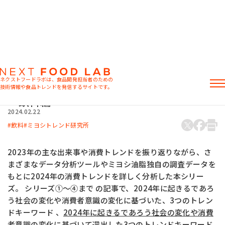
マーケット情報
消費者意識からひも解く2024トレンド予測
ネクストフードラボは、食品開発担当者のための
⑦
技術情報や食品トレンドを発信するサイトです。
～飲料編～
記事
2024.02.22
製品情報
飲料
ミヨシトレンド研究所
レシピ
イベント・セミナー
2023年の主な出来事や消費トレンドを振り返りながら、さ
ミヨシ油脂の強み
まざまなデータ分析ツールやミヨシ油脂独自の調査データを
もとに2024年の消費トレンドを詳しく分析した本シリー
ズ。 シリーズ①～④まで の記事で、2024年に起きるであろ
う社会の変化や消費者意識の変化に基づいた、3つのトレン
おすすめキーワード
ドキーワード 、
2024年に起きるであろう社会の変化や消費
者意識の変化に基づいて選出した3つのトレンドキーワード
粉末油脂
ラード不足
植物性ミルク
食感改良