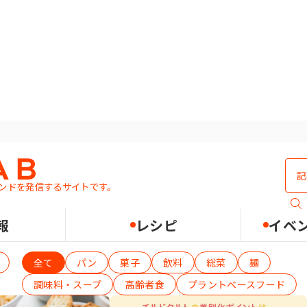
記事一覧
ンドを発信するサイトです。
報
レシピ
イベ
用途で絞り込む（1つ選択可）
全て
パン
菓子
飲料
総菜
麺
調味料・スープ
高齢者食
プラントベースフード