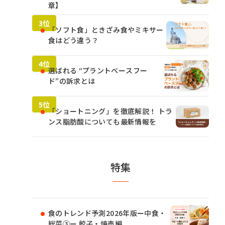
章】
「ソフト食」ときざみ食やミキサー
食はどう違う？
選ばれる “プラントベースフー
ド”の訴求とは
「ショートニング」を徹底解説！ トラ
ンス脂肪酸についても最新情報を
特集
食のトレンド予測2026年版ー中食・
総菜③ー 餃子・焼売編