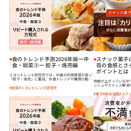
食のトレンド予測2026年版ー中
スナック菓子
食・総菜③ー 餃子・焼売編
目の食感とさ
ポイントとは
ミヨシトレンド研究所では、中食の利用頻度が高い
「餃子・焼売」に着目。外食トレンドや購買行動デ
物価が上がっている中
ータ、口コミデータなどから、消費者がいま求める
ッシュやストレス解消
中食の餃子・焼売の要素を分析、考察しました。
総菜
ミヨシトレンド研究所
れることが多く、消費
本記事では、スナック
菓子
粉末油脂
スナ
「食感」に注目し、消
を考察しました。