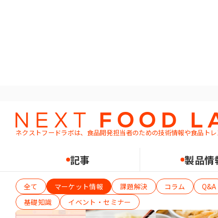
ホーム
記事一覧
ネクストフードラボは、食品開発担当者のための
技術情報や食品トレ
記事
製品情
記事カテゴリーで絞り込む（1つ選択可）
全て
マーケット情報
課題解決
コラム
Q&A
基礎知識
イベント・セミナー