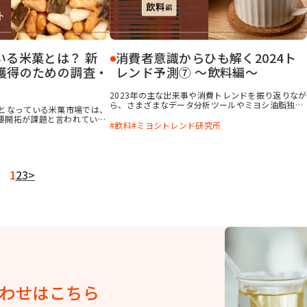
いる米菓とは？ 新
消費者意識からひも解く2024ト
獲得のための調査・
レンド予測⑦ ～飲料編～
2023年の主な出来事や消費トレンドを振り返りなが
ら、さまざまなデータ分析ツールやミヨシ油脂独自
上となっている米菓市場では、
の調査データをもとに2024年の消費トレンドを詳し
要開拓が課題と言われていま
く分析した本シリーズ。 シリーズ①～④まで の記
飲料
ミヨシトレンド研究所
のターゲットとして最も挙げ
事で、2024年に起きるであろう社会の変化や消費者
ファミリー層です。彼らが米
意識の変化に基づいた、3つのトレンドキーワード
か、調査・分析しました。
、2024年に起きるであろう社会の変化や消費者意識
の変化に基づいて選出した3つのトレンドキーワー
ド 、「パフォーマンス重視消費」「シン・SDGs
1
2
3
>
消費者に求められるかたち 」「対・物流クライシ
ス」を選出しました。 シリーズ⑤～⑦の 市場別編
では、各トレンドキーワードに沿ったパン・菓子・
飲料関連の商品やレシピをご紹介いたします。 資料
をダウンロードしていただき、食品の新商品開発や
トレンド把握などにご活用いただけると幸いです。
※当記事、当資料は主に流通食品を対象に分析・予
測しました ※掲載している画像はダウンロード資料
から抜粋しています
わせはこちら