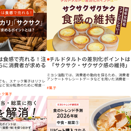
は食感で売れる！注
チルドタルトの差別化ポイントは
らに消費者が求める
「サクサク・ザクザク感の維持」​
ミヨシ油脂では、消費者の動向を探るため、消費者
アンケートやレシートデータなどを用いた消費者分
でも、スナック菓子はリフレ
析を行っています。 今回の記事では、コンビニのチ
など気分転換のために喫食さ
ルドスイーツの購買層をレシートデータから分析
菓子
者に根強い人気があります。
し、中でも「タルト」の購買層は、カテゴリー全体
菓子の新商品で増加する訴求
ック菓子
と比べ10～30代の女性が厚いことに着目。「チルド
費者が高く評価するポイント
タルト」を強化することで若年層の来店・購買を増
やせる可能性が高いと考察しました。 10～30代の
女性が満足感を得られ、「もっと買いたくなるチル
ドタルト」の要素を、独自の消費者アンケートなど
から解説します。