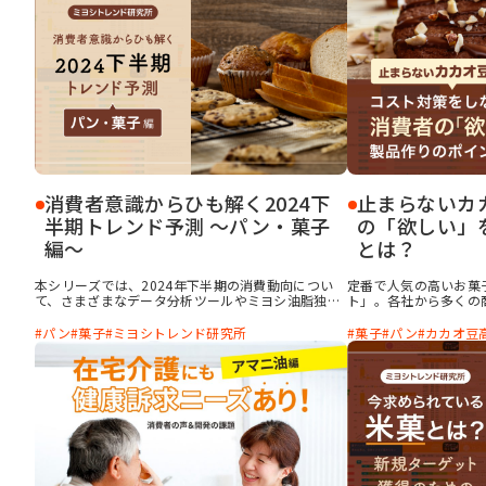
では、ミヨシ油脂で実
日本人が食べたくなる
要素について解説しま
消費者意識からひも解く2024下
止まらないカ
半期トレンド予測 ～パン・菓子
の「欲しい」
編～
とは？
本シリーズでは、2024年下半期の消費動向につい
定番で人気の高いお菓
て、さまざまなデータ分析ツールやミヨシ油脂独自
ト」。各社から多くの
の調査データをもとに詳しく分析。 ミヨシ油脂独自
カカオ豆産地の主要国
の調査から見えてきた、今注目すべき消費動向「タ
り、2024年には原料
パン
菓子
ミヨシトレンド研究所
菓子
パン
カカオ豆
イムゾーン消費」を踏まえ、消費者に求められるパ
が最高値を更新し国際
ン・菓子の要素や、レシピアイデアをご紹介しま
も年単位で原料価格高
す！ この記事より資料をダウンロードいただき、食
世界的な問題ともいえ
品の新商品開発やトレンド把握などにご活用くださ
が求める「チョコレー
い。 ※本シリーズは主に流通食品を対象に分析・予
ながら、価格が上がっ
測しました ※掲載している画像はこの記事よりダウ
コスト対策の両方をか
ンロードできる資料から抜粋しています
いたします。ぜひ最後