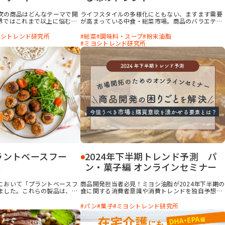
次の商品はどんなテーマで開
ライフスタイルの多様化にともない、ますます需要
界ではこれまで以上に悩む声
が高まっている中食・総菜市場。商品のバラエティ
者の価値観も複雑化し、食の
ー化も進み競争が激化したことで、差別化が難しく
ます。 こうした動向を長年追
なってきています。本記事では中食・総菜の中でも
ヨシトレンド研究所
総菜
調味料・スープ
粉末油脂
ーナリスト・阿部牧人氏が、
スープ（ラーメンスープを含む）に着目し、ミヨシ
ミヨシトレンド研究所
ヒントとなる5つのトレンドキ
油脂で実施した独自調査結果をもとに今消費者が求
く解説。本記事には、“次の
める味のトレンドについて解説しました。ぜひ、商
ヒントが詰まっています。企
品開発にお役立てください。
ださい。
ラントベースフー
2024年下半期トレンド予測 パ
は
ン・菓子編 オンラインセミナー
において「プラントベースフ
商品開発担当者必見！ミヨシ油脂が2024年下半期の
ました。これらの製品は、健
食に関する消費者意識や消費トレンドを独自予想！
への配慮から注目を集めてい
本セミナーでは、購買データや独自のアンケートデ
まだ思い通りの製品を展開で
ータから消費者意識を深掘りし、パン・菓子の商品
パン
菓子
ミヨシトレンド研究所
ーザーの定着に課題を感じて
コンセプト作りに生かせる情報をご紹介します。申
ではないでしょうか。本記事
し込みは無料、いつでも視聴可能です。ぜひご覧く