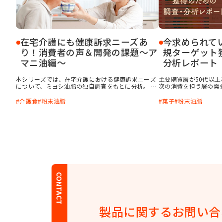
在宅介護にも健康訴求ニーズあ
今求められて
り！消費者の声＆開発の課題～ア
規ターゲット
マニ油編～
分析レポート
本シリーズでは、在宅介護における健康訴求ニーズ
主要購買層が50代以
について、ミヨシ油脂の独自調査をもとに分析。 第
次の消費を担う層の需
一弾となる本記事では、健康に良いというイメージ
す。次の消費を担う層
のあるアマニ油に着目し、“介護食におけるアマニ
られるのは、若年層や
介護食
粉末油脂
菓子
粉末油脂
油の活用”について、その実態と可能性を探ります。
菓に何を求めているの
CONTACT
製品に関する
お問い合