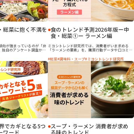
・総菜に抱く不満を
食のトレンド予測2026年版ー中
食・総菜①ー ラーメン編
傾向が強まっているのが「弁
ミヨシトレンド研究所では、消費者がいま求める
、独自のアンケート調査から
「ラーメンの要素」を、購買行動データや口コミデ
に抱く不満」と、購買行動・
ータから分析しました。その背景となる、消費者が
した「弁当のおかずに求めら
中食・総菜に求めている要素についても、独自の消
総菜
調味料・スープ
ミヨシトレンド研究所
います。消費者に選ばれる弁
費者調査などから考察しました。
つ差別化ポイントをまとめて
食全般にも応用いただけます
い。
業界でカギとなる5つ
スープ・ラーメン 消費者が求め
ーワード
る味のトレンド