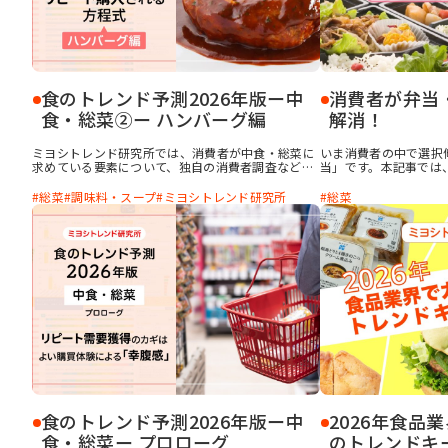
食のトレンド予測2026年版ー中
消費者が弁当
食・総菜②ー ハンバーグ編
解消！
ミヨシトレンド研究所では、消費者が中食・総菜に
いま消費者の中で選択
求めている要素について、独自の消費者調査などか
当」です。本記事では
ら考察。中でもハンバーグに着目し、消費者がいま
見えた「消費者が弁当
求めるハンバーグの要素を購買行動データや口コミ
口コミデータをもとに
総菜
調味料・スープ
ミヨシトレンド研究所
総菜
データから分析しました。
れる要素」を分析して
当・総菜の開発に役立
おり、冷凍食品など中
ので、ぜひご覧くださ
食のトレンド予測2026年版ー中
2026年食品
食・総菜ー プロローグ
のトレンドキ