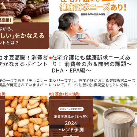
施した消費者調査をもとに、
ださい！
「プラントベースフード」の
す。
カオ豆高騰！消費者
在宅介護にも健康訴求ニーズあ
をかなえるポイント
り！ 消費者の声＆開発の課題～
DHA・EPA編～
子の一つである「チョコレー
本シリーズでは、在宅介護における健康訴求ニーズ
商品が発売されていますが、
について、ミヨシ油脂の独自調査をもとに分析。 第
では生産における問題が重な
二弾となる本記事では、「中性脂肪を抑える」「記
であるカカオ豆の先物取引価格
憶の精度を高める」などの効果が知られている
高騰
介護食
粉末油脂
的な注目を集めました。今後
DHA・EPAに着目し、“在宅介護におけるDHA・EPA
騰が続くと考えられており、
のニーズ”について、その実態と可能性を探ります。
る状況です。 今回は、消費者
ト菓子」の特長を明らかにし
ても満足感のある製品作りと
なえるためのご提案をご紹介
までご覧ください！