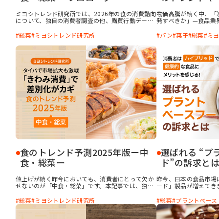
ミヨシトレンド研究所では、2026年の食の消費動向
物価高騰が続く中、「
について、独自の消費者調査の他、購買行動データ
発すべきか」—食品業
をもとに詳しく分析し、消費者がいま求める中食・
が増えています。消費
総菜の要素を考察しました。
選択基準も変化してい
総菜
ミヨシトレンド研究所
パン
菓子
総菜
ミ
い続けてきた流通ジャ
2026年の商品作りの
ーワードをわかりやす
一手”を考えるための
画・開発にお役立てく
食のトレンド予測2025年版ー中
選ばれる “プ
食・総菜ー
ド”の訴求と
値上げが続く昨今においても、消費者にとって欠か
昨今、日本の食品市場
せないのが「中食・総菜」です。本記事では、独自
ード」製品が増えてき
の消費者調査やレシートデータ等を用いて、2025年
康志向の高まりや環境
に向けた中食・総菜のトレンド予測を解説します。
ます。とはいえ、まだ
総菜
ミヨシトレンド研究所
総菜
プラントベース
きていなかったり、ユ
いたりする方も多いの