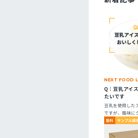
NEXT FOOD 
Q：豆乳アイ
たいです
豆乳を使用した
ですが、風味に
くなりません。
無料
サンプル請
ますか？