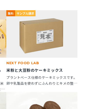
無料
サンプル請求
NEXT FOOD LAB
＆
米粉と大豆粉のケーキミックス
」
プラントベース仕様のケーキミックスです。
「米
卵や乳製品を使わずにふんわりとキメの整っ
を新
たスポンジケーキが作れます。 ※10kg段ボ
つい
ール箱の製品です。