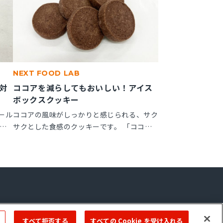
NEXT FOOD LAB
対
ココアを減らしてもおいしい！アイス
ボックスクッキー
ール
ココアの風味がしっかりと感じられる、サク
ッ
サクとした食感のクッキーです。 「ココア
しっ
ップ」を使用することで、ココアのビター感
が作
やナッティー感が引き立ち、より深みのある
で、
風味が楽しめます。
ーム
Copyright © 2022 ＭIYOSHI OIL & FAT CO.,LTD. All Rights Reserved.
すべて拒否する
すべての Cookie を受け入れる