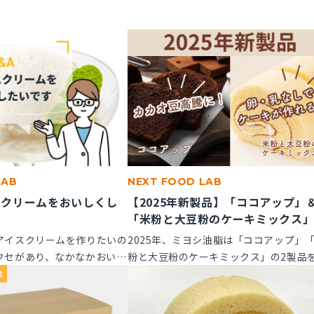
LAB
NEXT FOOD LAB
スクリームをおいしくし
【2025年新製品】「ココアップ」
「米粉と大豆粉のケーキミックス
アイスクリームを作りたいの
2025年、ミヨシ油脂は「ココアップ」
クセがあり、なかなかおいし
粉と大豆粉のケーキミックス」の2製品
風味アップできる素材はあり
たに発売いたします。この2つの製品に
求
てご紹介します。