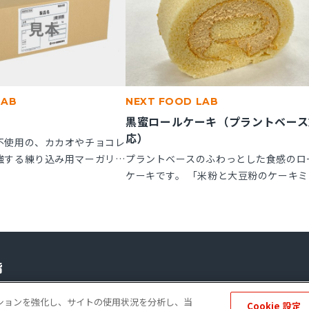
LAB
NEXT FOOD LAB
黒蜜ロールケーキ（プラントベース
応）
不使用の、カカオやチョコレ
強する練り込み用マーガリン
プラントベースのふわっとした食感のロ
子にお使いいただけます。
ケーキです。 「米粉と大豆粉のケーキミ
ル箱の製品です。
クス」を使用することで、卵不使用でも
とりとしたキメの整ったロールスポンジ
れます。「ケークトロン」を加えること
生地の安定性と起泡性が向上し、ボリュ
感のある仕上がりになります。
ーポレートサイト
個人情報の保護
ソーシャルメディアポリシー
免責事項
ゲーションを強化し、サイトの使用状況を分析し、当
Cookie 設定