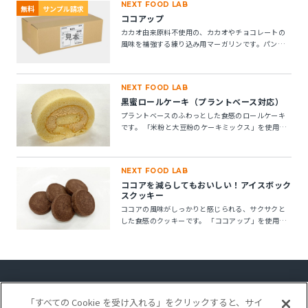
NEXT FOOD LAB
無料
サンプル請求
ココアップ
カカオ由来原料不使用の、カカオやチョコレートの
風味を補強する練り込み用マーガリンです。パン・
菓子にお使いいただけます。 ※10kg段ボール箱の製
品です。
NEXT FOOD LAB
黒蜜ロールケーキ（プラントベース対応）
プラントベースのふわっとした食感のロールケーキ
です。 「米粉と大豆粉のケーキミックス」を使用す
ることで、卵不使用でもしっとりとしたキメの整っ
たロールスポンジが作れます。「ケークトロン」を
加えることで、生地の安定性と起泡性が向上し、ボ
NEXT FOOD LAB
リューム感のある仕上がりになります。
ココアを減らしてもおいしい！アイスボック
スクッキー
ココアの風味がしっかりと感じられる、サクサクと
した食感のクッキーです。 「ココアップ」を使用す
ることで、ココアのビター感やナッティー感が引き
立ち、より深みのある風味が楽しめます。
「すべての Cookie を受け入れる」をクリックすると、サイ