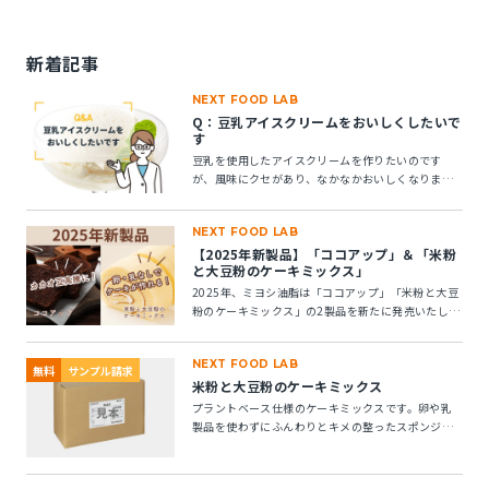
新着記事
NEXT FOOD LAB
Q：豆乳アイスクリームをおいしくしたいで
す
豆乳を使用したアイスクリームを作りたいのです
が、風味にクセがあり、なかなかおいしくなりませ
ん。風味アップできる素材はありますか？
NEXT FOOD LAB
【2025年新製品】「ココアップ」＆「米粉
と大豆粉のケーキミックス」
2025年、ミヨシ油脂は「ココアップ」「米粉と大豆
粉のケーキミックス」の2製品を新たに発売いたしま
す。この2つの製品についてご紹介します。
NEXT FOOD LAB
無料
サンプル請求
米粉と大豆粉のケーキミックス
プラントベース仕様のケーキミックスです。卵や乳
製品を使わずにふんわりとキメの整ったスポンジケ
ーキが作れます。 ※10kg段ボール箱の製品です。