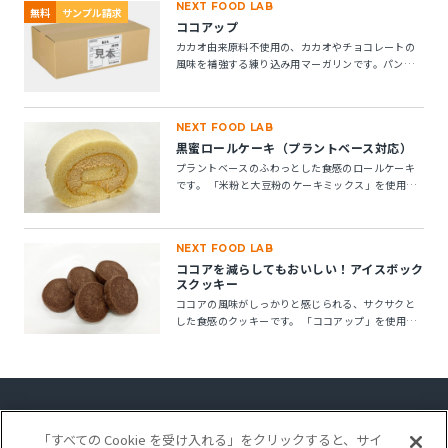
NEXT FOOD LAB
無料
サンプル請求
ココアップ
カカオ由来原料不使用の、カカオやチョコレートの
風味を補強する練り込み用マーガリンです。パン・
菓子にお使いいただけます。 ※10kg段ボール箱の製
品です。
NEXT FOOD LAB
黒蜜ロールケーキ（プラントベース対応）
プラントベースのふわっとした食感のロールケーキ
です。 「米粉と大豆粉のケーキミックス」を使用す
ることで、卵不使用でもしっとりとしたキメの整っ
たロールスポンジが作れます。「ケークトロン」を
加えることで、生地の安定性と起泡性が向上し、ボ
NEXT FOOD LAB
リューム感のある仕上がりになります。
ココアを減らしてもおいしい！アイスボック
スクッキー
ココアの風味がしっかりと感じられる、サクサクと
した食感のクッキーです。 「ココアップ」を使用す
ることで、ココアのビター感やナッティー感が引き
立ち、より深みのある風味が楽しめます。
「すべての Cookie を受け入れる」をクリックすると、サイ