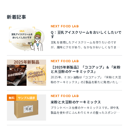
新着記事
NEXT FOOD LAB
Q：豆乳アイスクリームをおいしくしたいで
す
豆乳を使用したアイスクリームを作りたいのです
が、風味にクセがあり、なかなかおいしくなりませ
ん。風味アップできる素材はありますか？
NEXT FOOD LAB
【2025年新製品】「ココアップ」＆「米粉
と大豆粉のケーキミックス」
2025年、ミヨシ油脂は「ココアップ」「米粉と大豆
粉のケーキミックス」の2製品を新たに発売いたしま
す。この2つの製品についてご紹介します。
NEXT FOOD LAB
無料
サンプル請求
米粉と大豆粉のケーキミックス
プラントベース仕様のケーキミックスです。卵や乳
製品を使わずにふんわりとキメの整ったスポンジケ
ーキが作れます。 ※10kg段ボール箱の製品です。