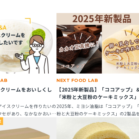
LAB
NEXT FOOD LAB
スクリームをおいしくし
【2025年新製品】「ココアップ」
「米粉と大豆粉のケーキミックス
アイスクリームを作りたいの
2025年、ミヨシ油脂は「ココアップ」
クセがあり、なかなかおいし
粉と大豆粉のケーキミックス」の2製品
風味アップできる素材はあり
たに発売いたします。この2つの製品に
求
てご紹介します。