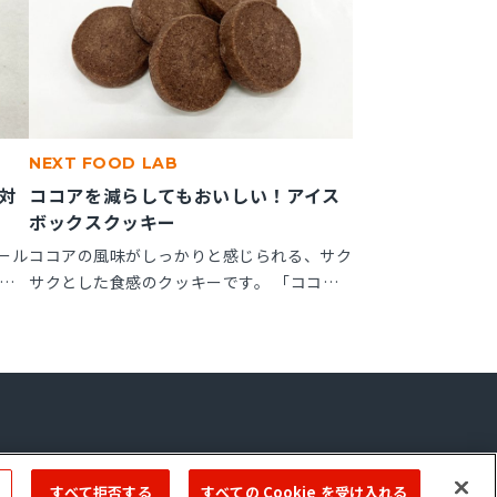
NEXT FOOD LAB
対
ココアを減らしてもおいしい！アイス
ボックスクッキー
ール
ココアの風味がしっかりと感じられる、サク
ッ
サクとした食感のクッキーです。 「ココア
しっ
ップ」を使用することで、ココアのビター感
が作
やナッティー感が引き立ち、より深みのある
で、
風味が楽しめます。
ーム
Copyright © 2022 ＭIYOSHI OIL & FAT CO.,LTD. All Rights Reserved.
すべて拒否する
すべての Cookie を受け入れる