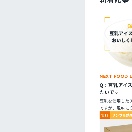
NEXT FOOD 
Q：豆乳アイ
たいです
豆乳を使用した
ですが、風味に
くなりません。
無料
サンプル請
ますか？