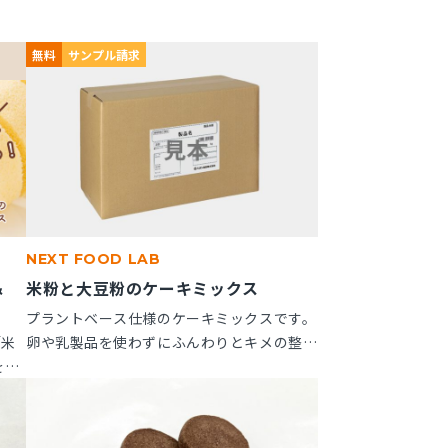
無料
サンプル請求
NEXT FOOD LAB
＆
米粉と大豆粉のケーキミックス
」
プラントベース仕様のケーキミックスです。
「米
卵や乳製品を使わずにふんわりとキメの整っ
を新
たスポンジケーキが作れます。 ※10kg段ボ
つい
ール箱の製品です。