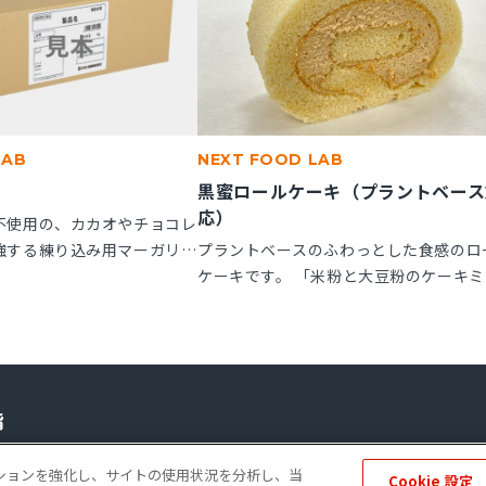
LAB
NEXT FOOD LAB
黒蜜ロールケーキ（プラントベース
応）
不使用の、カカオやチョコレ
強する練り込み用マーガリン
プラントベースのふわっとした食感のロ
子にお使いいただけます。
ケーキです。 「米粉と大豆粉のケーキミ
ル箱の製品です。
クス」を使用することで、卵不使用でも
とりとしたキメの整ったロールスポンジ
れます。「ケークトロン」を加えること
生地の安定性と起泡性が向上し、ボリュ
感のある仕上がりになります。
ーポレートサイト
個人情報の保護
ソーシャルメディアポリシー
免責事項
ゲーションを強化し、サイトの使用状況を分析し、当
Cookie 設定