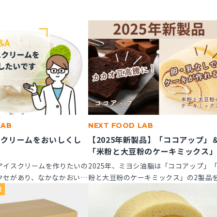
LAB
NEXT FOOD LAB
スクリームをおいしくし
【2025年新製品】「ココアップ」
「米粉と大豆粉のケーキミックス
アイスクリームを作りたいの
2025年、ミヨシ油脂は「ココアップ」
クセがあり、なかなかおいし
粉と大豆粉のケーキミックス」の2製品
風味アップできる素材はあり
たに発売いたします。この2つの製品に
求
てご紹介します。