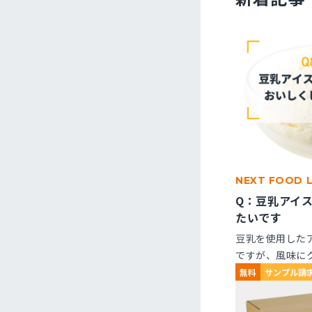
NEXT FOOD 
Q：豆乳アイ
たいです
豆乳を使用した
ですが、風味に
くなりません。
無料
サンプル請
ますか？