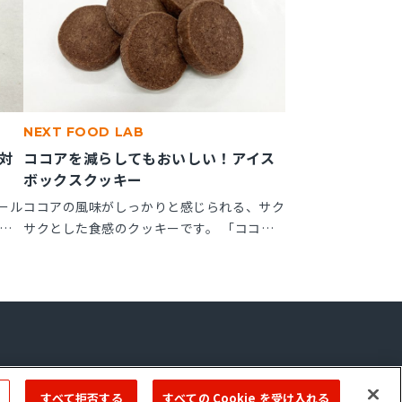
NEXT FOOD LAB
対
ココアを減らしてもおいしい！アイス
ボックスクッキー
ール
ココアの風味がしっかりと感じられる、サク
ッ
サクとした食感のクッキーです。 「ココア
しっ
ップ」を使用することで、ココアのビター感
が作
やナッティー感が引き立ち、より深みのある
で、
風味が楽しめます。
ーム
Copyright © 2022 ＭIYOSHI OIL & FAT CO.,LTD. All Rights Reserved.
すべて拒否する
すべての Cookie を受け入れる