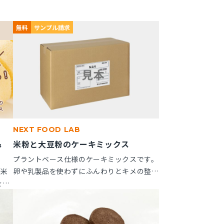
無料
サンプル請求
NEXT FOOD LAB
＆
米粉と大豆粉のケーキミックス
」
プラントベース仕様のケーキミックスです。
「米
卵や乳製品を使わずにふんわりとキメの整っ
を新
たスポンジケーキが作れます。 ※10kg段ボ
つい
ール箱の製品です。