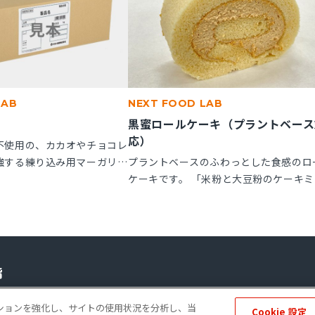
LAB
NEXT FOOD LAB
黒蜜ロールケーキ（プラントベース
応）
不使用の、カカオやチョコレ
強する練り込み用マーガリン
プラントベースのふわっとした食感のロ
子にお使いいただけます。
ケーキです。 「米粉と大豆粉のケーキミ
ル箱の製品です。
クス」を使用することで、卵不使用でも
とりとしたキメの整ったロールスポンジ
れます。「ケークトロン」を加えること
生地の安定性と起泡性が向上し、ボリュ
感のある仕上がりになります。
ーポレートサイト
個人情報の保護
ソーシャルメディアポリシー
免責事項
ゲーションを強化し、サイトの使用状況を分析し、当
Cookie 設定