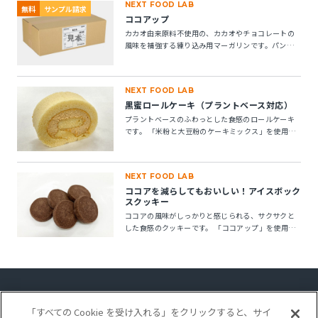
NEXT FOOD LAB
無料
サンプル請求
ココアップ
カカオ由来原料不使用の、カカオやチョコレートの
風味を補強する練り込み用マーガリンです。パン・
菓子にお使いいただけます。 ※10kg段ボール箱の製
品です。
NEXT FOOD LAB
黒蜜ロールケーキ（プラントベース対応）
プラントベースのふわっとした食感のロールケーキ
です。 「米粉と大豆粉のケーキミックス」を使用す
ることで、卵不使用でもしっとりとしたキメの整っ
たロールスポンジが作れます。「ケークトロン」を
加えることで、生地の安定性と起泡性が向上し、ボ
NEXT FOOD LAB
リューム感のある仕上がりになります。
ココアを減らしてもおいしい！アイスボック
スクッキー
ココアの風味がしっかりと感じられる、サクサクと
した食感のクッキーです。 「ココアップ」を使用す
ることで、ココアのビター感やナッティー感が引き
立ち、より深みのある風味が楽しめます。
「すべての Cookie を受け入れる」をクリックすると、サイ