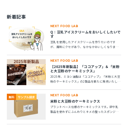
新着記事
NEXT FOOD LAB
Q：豆乳アイスクリームをおいしくしたいで
す
豆乳を使用したアイスクリームを作りたいのです
が、風味にクセがあり、なかなかおいしくなりませ
ん。風味アップできる素材はありますか？
NEXT FOOD LAB
【2025年新製品】「ココアップ」＆「米粉
と大豆粉のケーキミックス」
2025年、ミヨシ油脂は「ココアップ」「米粉と大豆
粉のケーキミックス」の2製品を新たに発売いたしま
す。この2つの製品についてご紹介します。
NEXT FOOD LAB
無料
サンプル請求
米粉と大豆粉のケーキミックス
プラントベース仕様のケーキミックスです。卵や乳
製品を使わずにふんわりとキメの整ったスポンジケ
ーキが作れます。 ※10kg段ボール箱の製品です。