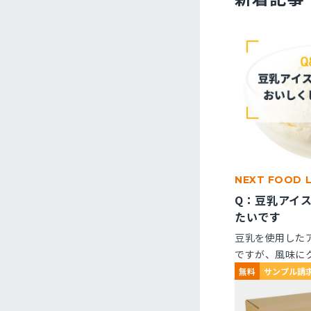
NEXT FOOD 
Q：豆乳アイ
たいです
豆乳を使用した
ですが、風味に
くなりません。
無料
サンプル請
ますか？