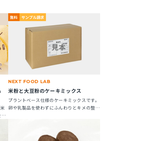
無料
サンプル請求
NEXT FOOD LAB
＆
米粉と大豆粉のケーキミックス
」
プラントベース仕様のケーキミックスです。
「米
卵や乳製品を使わずにふんわりとキメの整っ
を新
たスポンジケーキが作れます。 ※10kg段ボ
つい
ール箱の製品です。