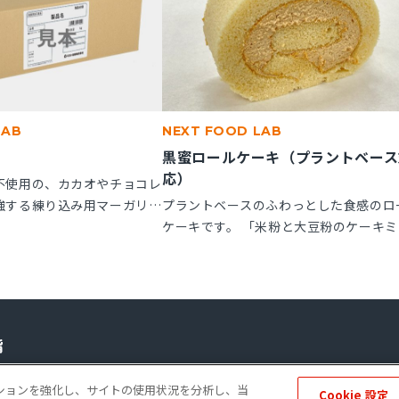
LAB
NEXT FOOD LAB
黒蜜ロールケーキ（プラントベース
応）
不使用の、カカオやチョコレ
強する練り込み用マーガリン
プラントベースのふわっとした食感のロ
子にお使いいただけます。
ケーキです。 「米粉と大豆粉のケーキミ
ル箱の製品です。
クス」を使用することで、卵不使用でも
とりとしたキメの整ったロールスポンジ
れます。「ケークトロン」を加えること
生地の安定性と起泡性が向上し、ボリュ
感のある仕上がりになります。
ーポレートサイト
個人情報の保護
ソーシャルメディアポリシー
免責事項
ゲーションを強化し、サイトの使用状況を分析し、当
Cookie 設定