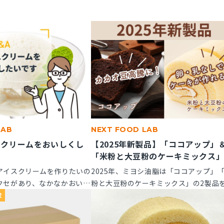
LAB
NEXT FOOD LAB
スクリームをおいしくし
【2025年新製品】「ココアップ」
「米粉と大豆粉のケーキミックス
アイスクリームを作りたいの
2025年、ミヨシ油脂は「ココアップ」
クセがあり、なかなかおいし
粉と大豆粉のケーキミックス」の2製品
風味アップできる素材はあり
たに発売いたします。この2つの製品に
求
てご紹介します。