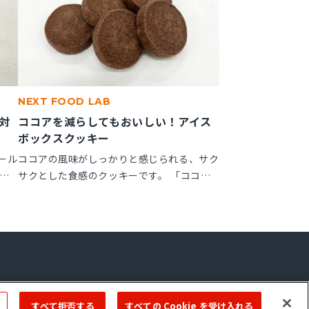
NEXT FOOD LAB
対
ココアを減らしてもおいしい！アイス
ボックスクッキー
ール
ココアの風味がしっかりと感じられる、サク
ッ
サクとした食感のクッキーです。 「ココア
しっ
ップ」を使用することで、ココアのビター感
が作
やナッティー感が引き立ち、より深みのある
で、
風味が楽しめます。
ーム
Copyright © 2022 ＭIYOSHI OIL & FAT CO.,LTD. All Rights Reserved.
すべて拒否する
すべての Cookie を受け入れる