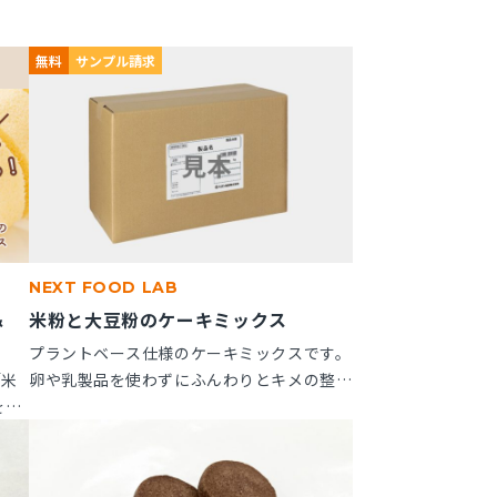
無料
サンプル請求
NEXT FOOD LAB
＆
米粉と大豆粉のケーキミックス
」
プラントベース仕様のケーキミックスです。
「米
卵や乳製品を使わずにふんわりとキメの整っ
を新
たスポンジケーキが作れます。 ※10kg段ボ
つい
ール箱の製品です。