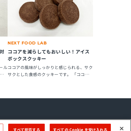
NEXT FOOD LAB
対
ココアを減らしてもおいしい！アイス
ボックスクッキー
ール
ココアの風味がしっかりと感じられる、サク
ッ
サクとした食感のクッキーです。 「ココア
しっ
ップ」を使用することで、ココアのビター感
が作
やナッティー感が引き立ち、より深みのある
で、
風味が楽しめます。
ーム
Copyright © 2022 ＭIYOSHI OIL & FAT CO.,LTD. All Rights Reserved.
すべて拒否する
すべての Cookie を受け入れる