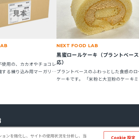
LAB
NEXT FOOD LAB
黒蜜ロールケーキ（プラントベース
応）
不使用の、カカオやチョコレ
強する練り込み用マーガリン
プラントベースのふわっとした食感のロ
子にお使いいただけます。
ケーキです。 「米粉と大豆粉のケーキミ
ル箱の製品です。
クス」を使用することで、卵不使用でも
とりとしたキメの整ったロールスポンジ
れます。「ケークトロン」を加えること
生地の安定性と起泡性が向上し、ボリュ
感のある仕上がりになります。
ーポレートサイト
個人情報の保護
ソーシャルメディアポリシー
免責事項
ゲーションを強化し、サイトの使用状況を分析し、当
Cookie 設定