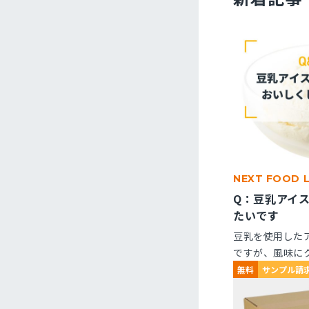
NEXT FOOD 
Q：豆乳アイ
たいです
豆乳を使用した
ですが、風味に
くなりません。
無料
サンプル請
ますか？