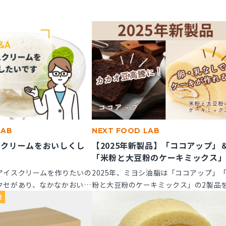
LAB
NEXT FOOD LAB
スクリームをおいしくし
【2025年新製品】「ココアップ」
「米粉と大豆粉のケーキミックス
アイスクリームを作りたいの
2025年、ミヨシ油脂は「ココアップ」
クセがあり、なかなかおいし
粉と大豆粉のケーキミックス」の2製品
風味アップできる素材はあり
たに発売いたします。この2つの製品に
求
てご紹介します。