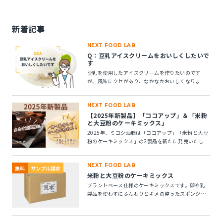
新着記事
NEXT FOOD LAB
Q：豆乳アイスクリームをおいしくしたいで
す
豆乳を使用したアイスクリームを作りたいのです
が、風味にクセがあり、なかなかおいしくなりませ
ん。風味アップできる素材はありますか？
NEXT FOOD LAB
【2025年新製品】「ココアップ」＆「米粉
と大豆粉のケーキミックス」
2025年、ミヨシ油脂は「ココアップ」「米粉と大豆
粉のケーキミックス」の2製品を新たに発売いたしま
す。この2つの製品についてご紹介します。
NEXT FOOD LAB
無料
サンプル請求
米粉と大豆粉のケーキミックス
プラントベース仕様のケーキミックスです。卵や乳
製品を使わずにふんわりとキメの整ったスポンジケ
ーキが作れます。 ※10kg段ボール箱の製品です。