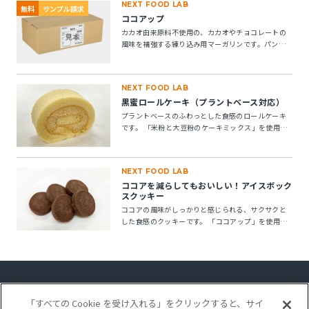
NEXT FOOD LAB
無料
サンプル請求
ココアップ
カカオ由来原料不使用の、カカオやチョコレートの
風味を補強する練り込み用マーガリンです。パン・
菓子にお使いいただけます。 ※10kg段ボール箱の製
品です。
NEXT FOOD LAB
黒蜜ロールケーキ（プラントベース対応）
プラントベースのふわっとした食感のロールケーキ
です。 「米粉と大豆粉のケーキミックス」を使用す
ることで、卵不使用でもしっとりとしたキメの整っ
たロールスポンジが作れます。「ケークトロン」を
加えることで、生地の安定性と起泡性が向上し、ボ
NEXT FOOD LAB
リューム感のある仕上がりになります。
ココアを減らしてもおいしい！アイスボック
スクッキー
ココアの風味がしっかりと感じられる、サクサクと
した食感のクッキーです。 「ココアップ」を使用す
ることで、ココアのビター感やナッティー感が引き
立ち、より深みのある風味が楽しめます。
「すべての Cookie を受け入れる」をクリックすると、サイ