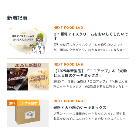
新着記事
NEXT FOOD LAB
Q：豆乳アイスクリームをおいしくしたいで
す
豆乳を使用したアイスクリームを作りたいのです
が、風味にクセがあり、なかなかおいしくなりませ
ん。風味アップできる素材はありますか？
NEXT FOOD LAB
【2025年新製品】「ココアップ」＆「米粉
と大豆粉のケーキミックス」
2025年、ミヨシ油脂は「ココアップ」「米粉と大豆
粉のケーキミックス」の2製品を新たに発売いたしま
す。この2つの製品についてご紹介します。
NEXT FOOD LAB
無料
サンプル請求
米粉と大豆粉のケーキミックス
プラントベース仕様のケーキミックスです。卵や乳
製品を使わずにふんわりとキメの整ったスポンジケ
ーキが作れます。 ※10kg段ボール箱の製品です。