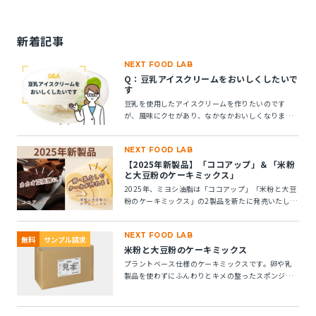
新着記事
NEXT FOOD LAB
Q：豆乳アイスクリームをおいしくしたいで
す
豆乳を使用したアイスクリームを作りたいのです
が、風味にクセがあり、なかなかおいしくなりませ
ん。風味アップできる素材はありますか？
NEXT FOOD LAB
【2025年新製品】「ココアップ」＆「米粉
と大豆粉のケーキミックス」
2025年、ミヨシ油脂は「ココアップ」「米粉と大豆
粉のケーキミックス」の2製品を新たに発売いたしま
す。この2つの製品についてご紹介します。
NEXT FOOD LAB
無料
サンプル請求
米粉と大豆粉のケーキミックス
プラントベース仕様のケーキミックスです。卵や乳
製品を使わずにふんわりとキメの整ったスポンジケ
ーキが作れます。 ※10kg段ボール箱の製品です。