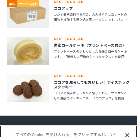
NEXT FOOD LAB
無料
サンプル請求
ココアップ
カカオ由来原料不使用の、カカオやチョコレートの
風味を補強する練り込み用マーガリンです。パン・
菓子にお使いいただけます。 ※10kg段ボール箱の製
品です。
NEXT FOOD LAB
黒蜜ロールケーキ（プラントベース対応）
プラントベースのふわっとした食感のロールケーキ
です。 「米粉と大豆粉のケーキミックス」を使用す
ることで、卵不使用でもしっとりとしたキメの整っ
たロールスポンジが作れます。「ケークトロン」を
加えることで、生地の安定性と起泡性が向上し、ボ
NEXT FOOD LAB
リューム感のある仕上がりになります。
ココアを減らしてもおいしい！アイスボック
スクッキー
ココアの風味がしっかりと感じられる、サクサクと
した食感のクッキーです。 「ココアップ」を使用す
ることで、ココアのビター感やナッティー感が引き
立ち、より深みのある風味が楽しめます。
「すべての Cookie を受け入れる」をクリックすると、サイ