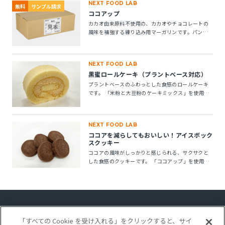
NEXT FOOD LAB
無料
サンプル請求
ココアップ
カカオ由来原料不使用の、カカオやチョコレートの
風味を補強する練り込み用マーガリンです。パン・
菓子にお使いいただけます。 ※10kg段ボール箱の製
品です。
NEXT FOOD LAB
黒蜜ロールケーキ（プラントベース対応）
プラントベースのふわっとした食感のロールケーキ
です。 「米粉と大豆粉のケーキミックス」を使用す
ることで、卵不使用でもしっとりとしたキメの整っ
たロールスポンジが作れます。「ケークトロン」を
加えることで、生地の安定性と起泡性が向上し、ボ
NEXT FOOD LAB
リューム感のある仕上がりになります。
ココアを減らしてもおいしい！アイスボック
スクッキー
ココアの風味がしっかりと感じられる、サクサクと
した食感のクッキーです。 「ココアップ」を使用す
ることで、ココアのビター感やナッティー感が引き
立ち、より深みのある風味が楽しめます。
「すべての Cookie を受け入れる」をクリックすると、サイ