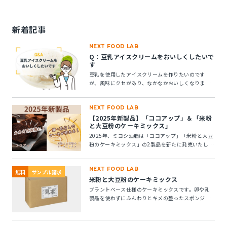
新着記事
NEXT FOOD LAB
Q：豆乳アイスクリームをおいしくしたいで
す
豆乳を使用したアイスクリームを作りたいのです
が、風味にクセがあり、なかなかおいしくなりませ
ん。風味アップできる素材はありますか？
NEXT FOOD LAB
【2025年新製品】「ココアップ」＆「米粉
と大豆粉のケーキミックス」
2025年、ミヨシ油脂は「ココアップ」「米粉と大豆
粉のケーキミックス」の2製品を新たに発売いたしま
す。この2つの製品についてご紹介します。
NEXT FOOD LAB
無料
サンプル請求
米粉と大豆粉のケーキミックス
プラントベース仕様のケーキミックスです。卵や乳
製品を使わずにふんわりとキメの整ったスポンジケ
ーキが作れます。 ※10kg段ボール箱の製品です。