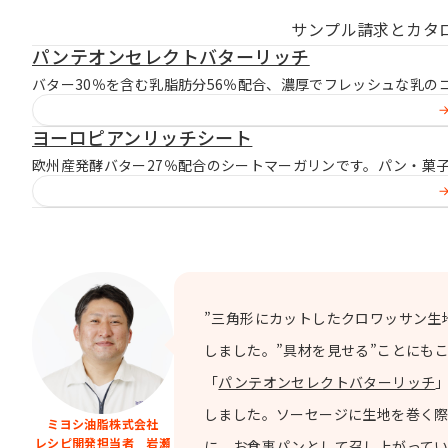
サンプル請求とカタ
パンテオンセレクトバターリッチ
バター30％を含む乳脂肪分56％配合、濃厚でフレッシュな乳
ヨーロピアンリッチシート
欧州産発酵バター27％配合のシートマーガリンです。パン・菓
”三角形にカットしたクロワッサン生
しました。”具材を見せる”ことにも
「
パンテオンセレクトバターリッチ
しました。ソーセージに生地を巻く際
ミヨシ油脂株式会社
レシピ開発担当者 岩瀬
に、お食事パンとして召し上がって