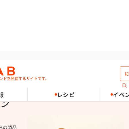
ンドを発信するサイトです。
報
レシピ
イベ
サン
形の製品