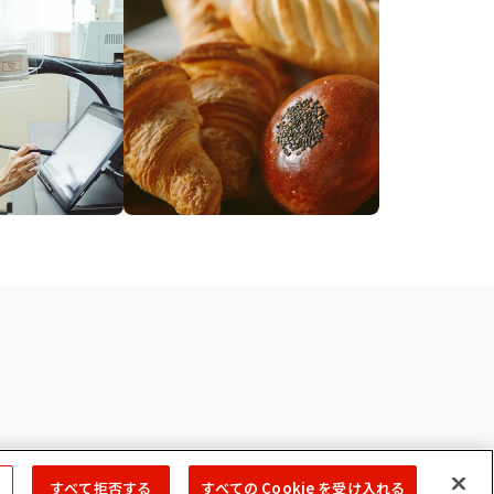
すべて拒否する
すべての Cookie を受け入れる
Copyright © 2022 MIYOSHI OIL & FAT CO.,LTD. All Rights Reserved.