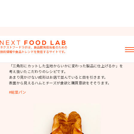
デニッシュ
ネクストフードラボは、食品開発担当者のための
技術情報や食品トレンドを発信するサイトです。
ハムとチーズのクロワッサン
記事
「三角形にカットした生地からいかに変わった製品に仕上げるか」を
考え抜いたこだわりのレシピです。
製品情報
あまり見かけない成形はお店で並んでいると目を引きます。
レシピ
表面から見えるハムとチーズが食欲と購買意欲をそそります。
イベント・セミナー
ミヨシ油脂の強み
総菜パン
おすすめキーワード
粉末油脂
ラード不足
植物性ミルク
食感改良