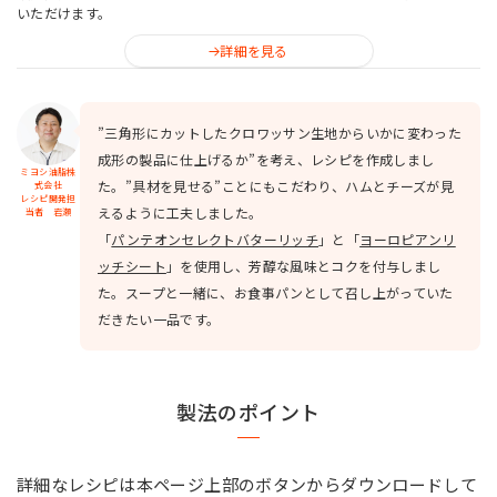
いただけます。
詳細を見る
”三角形にカットしたクロワッサン生地からいかに変わった
成形の製品に仕上げるか”を考え、レシピを作成しまし
ミヨシ油脂株
た。”具材を見せる”ことにもこだわり、ハムとチーズが見
式会社
レシピ開発担
えるように工夫しました。
当者 岩瀬
「
パンテオンセレクトバターリッチ
」と「
ヨーロピアンリ
ッチシート
」を使用し、芳醇な風味とコクを付与しまし
た。スープと一緒に、お食事パンとして召し上がっていた
だきたい一品です。
製法のポイント
詳細なレシピは本ページ上部のボタンからダウンロードして