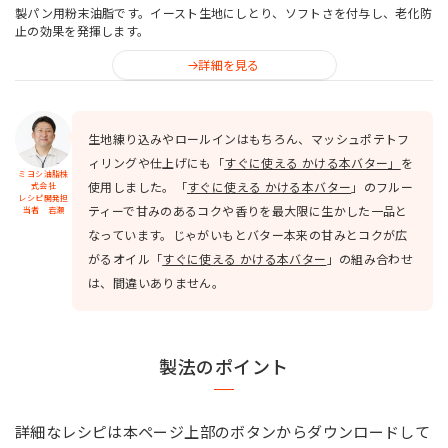
製パン用粉末油脂です。イースト生地にしとり、ソフトさを付与し、老化防
止の効果を発揮します。
詳細を見る
生地練り込みやロールインはもちろん、マッシュポテトフ
ィリングや仕上げにも「
すぐに使える かける本バター」
を
ミヨシ油脂株
使用しました。「
すぐに使える かける本バター
」のフルー
式会社
レシピ開発担
ティーで甘みのあるコクや香りを最大限に生かした一品と
当者 岩瀬
なっています。じゃがいもとバター本来の甘みとコクが広
がるオイル「
すぐに使える かける本バター
」の組み合わせ
は、間違いありません。
製法のポイント
詳細なレシピは本ページ上部のボタンからダウンロードして