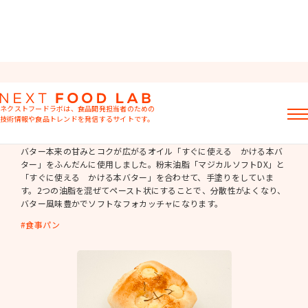
総菜パン
ネクストフードラボは、食品開発担当者のための
技術情報や食品トレンドを発信するサイトです。
じゃがバタフォカッチャ
記事
バター本来の甘みとコクが広がるオイル「すぐに使える かける本バ
ター」をふんだんに使用しました。粉末油脂「マジカルソフトDX」と
製品情報
「すぐに使える かける本バター」を合わせて、手塗りをしていま
レシピ
す。2つの油脂を混ぜてペースト状にすることで、分散性がよくなり、
イベント・セミナー
バター風味豊かでソフトなフォカッチャになります。
ミヨシ油脂の強み
食事パン
おすすめキーワード
粉末油脂
ラード不足
植物性ミルク
食感改良