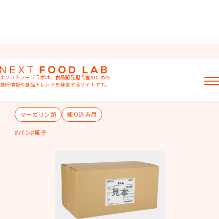
トルネLT
ネクストフードラボは、食品開発担当者のための
クリーミング性と口どけに優れたバター風味のマーガリ
技術情報や食品トレンドを発信するサイトです。
ンです。パン・菓子にお使いいただけます。
記事
マーガリン類
練り込み用
製品情報
レシピ
パン
菓子
イベント・セミナー
ミヨシ油脂の強み
おすすめキーワード
粉末油脂
ラード不足
植物性ミルク
食感改良