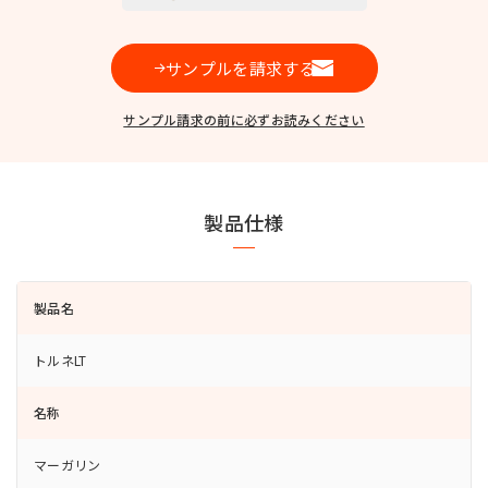
お問い合わせ
サンプルを請求する
サンプル請求の前に必ずお読みください
MIYOSHI MIRAI PLATFORM
ミヨシ油脂 コーポレートサイト
製品仕様
製品名
トルネLT
名称
マーガリン