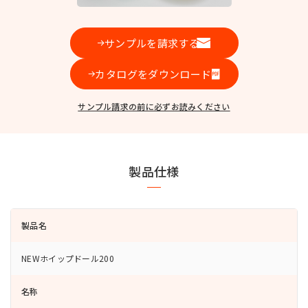
お問い合わせ
サンプルを請求する
カタログをダウンロード
サンプル請求の前に必ずお読みください
MIYOSHI MIRAI PLATFORM
ミヨシ油脂 コーポレートサイト
製品仕様
製品名
NEWホイップドール200
名称