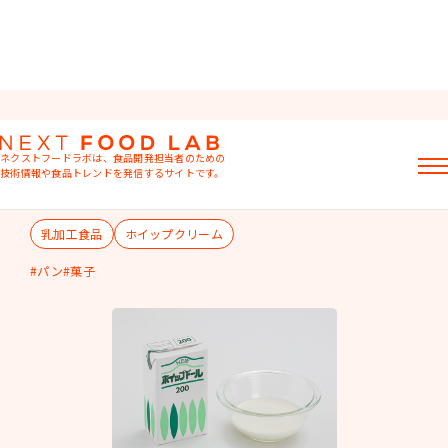
NEWホイップドール200
ネクストフードラボは、食品開発担当者のための
さわやかな乳風味が特徴のホイップクリームです。パ
技術情報や食品トレンドを発信するサイトです。
ン・菓子にお使いいただけます。
記事
乳加工食品
ホイップクリーム
製品情報
レシピ
パン
菓子
イベント・セミナー
ミヨシ油脂の強み
おすすめキーワード
粉末油脂
ラード不足
植物性ミルク
食感改良