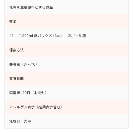
乳等を主要原料とする食品
荷姿
12L （1000mL紙パック×12本） 段ボール箱
保存方法
要冷蔵（3～7℃）
賞味期間
製造後120日（未開封）
アレルゲン表示（推奨表示含む）
乳成分、大豆