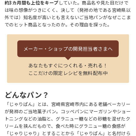
約3カ月間も上位をキープ
していた。商品名や見た目だけで
は味の想像がつきにくく、決して（発祥の地である宮崎県以
外では）知名度が高いとも言えないご当地パンがなぜここま
でのヒット商品となったのか。その理由を探った。
メーカー・ショップの
開発担当者さまへ
あなたもすぐにつくれる・売れる！
ここだけの限定レシピを無料配布中
どんなパン？
「じゃりぱん」とは、宮崎県宮崎市内にある老舗ベーカリー
が発祥のご当地菓子パン。コッペパンにマーガリンやショー
トニングなどの油脂と、グラニュー糖などの砂糖を混ぜたク
リームを挟んだもので、食べた時にグラニュー糖の食感が
「じゃりじゃり」とすることから「じゃりぱん」と名付けら