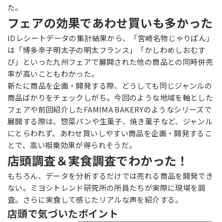
た。
フェアの効果であわせ買いも多かった
IDレシートデータの集計結果から、「宮崎名物じゃりぱん」
は「博多辛子明太子の明太フランス」「かしわめしおむす
び」といった九州フェアで展開された他の商品との同時併売
率が高いこともわかった。
新たに商品を企画・開発する際、どうしても同じジャンルの
商品ばかりをチェックしがち。今回のような地域を軸とした
フェアや前回紹介したFAMIMA BAKERYのようなシリーズで
展開する際は、惣菜パンや生菓子、焼き菓子など、ジャンル
にとらわれず、あわせ買いしやすい商品を企画・開発するこ
とで、高い相乗効果が得られそうだ。
店頭調査＆実食調査でわかった！
もちろん、データを分析するだけでは売れる商品を開発でき
ない。ミヨシトレンド研究所の所員たちが実際に現場を調
査。さらに実食して感じたリアルな声を紹介する。
店頭で気づいたポイント