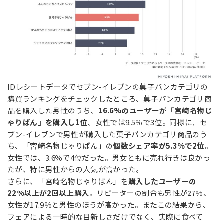
IDレシートデータでセブン-イレブンの菓子パンカテゴリの
購買ランキングをチェックしたところ、菓子パンカテゴリ商
品を購入した男性のうち、
16.6%のユーザーが「宮崎名物じ
ゃりぱん」を購入し1位
、女性では9.5％で3位。同様に、セ
ブン-イレブンで男性が購入した菓子パンカテゴリ商品のう
ち、「宮崎名物じゃりぱん」の
個数シェア率が5.3％で2位
。
女性では、3.6％で4位だった。男女ともに売れ行きは良かっ
たが、特に男性からの人気が高かった。
さらに、「宮崎名物じゃりぱん」を
購入したユーザーの
22％以上が2回以上購入
。リピーターの割合も男性が27％、
女性が17.9％と男性のほうが高かった。またこの結果から、
フェアによる一時的な目新しさだけでなく、実際に食べて