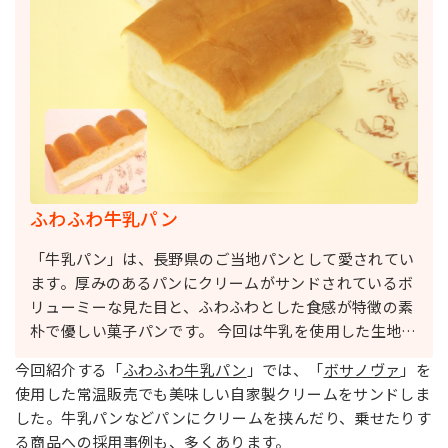
ふわふわ牛乳パン
「牛乳パン」は、長野県のご当地パンとして愛されてい
ます。厚みのあるパンにクリームがサンドされているボ
リューミーな見た目と、ふわふわとした食感が特徴の素
朴で優しい菓子パンです。 今回は牛乳を使用した生地
に、常温耐性ホイップクリーム「ボサノヴァ」を使用し
今回紹介する「
ふわふわ牛乳パン
」では、「
ボサノヴァ
」を
た、常温販売でも美味しい自家製クリームをサンドしま
使用した常温販売でも美味しい自家製クリームをサンドしま
した。 練り込み油脂に「マジカルソフトDX（1×6）」
した。牛乳パンなどパンにクリームを挟んだり、乗せたりす
を使用することで、歯切れの良いソフトな食感になりま
る商品への採用事例も、多くあります。