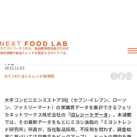
マーケット情報
ミヨシトレンド研究所 レシートデータでコ
ネクストフードラボは、食品開発担当者のための
ンビニ商品を徹底分析「宮崎名物じゃりぱ
技術情報や食品トレンドを発信するサイトです。
ん」
記事
2022.11.02
製品情報
パン
ミヨシトレンド研究所
レシピ
イベント・セミナー
ミヨシ油脂の強み
大手コンビニエンスストア3社（セブン-イレブン、ローソ
ン、ファミリーマート）の実購買データを集計できるフェリ
カネットワークス株式会社の「
IDレシートデータ
」。本連載
では、その最新データをもとにミヨシ油脂の「ミヨシトレン
おすすめキーワード
ド研究所」所員が、当社製品採用、不採用を問わず、調査結
果に基づいて注目商品をピックアップし、ヒットの理由を徹
粉末油脂
ラード不足
植物性ミルク
食感改良