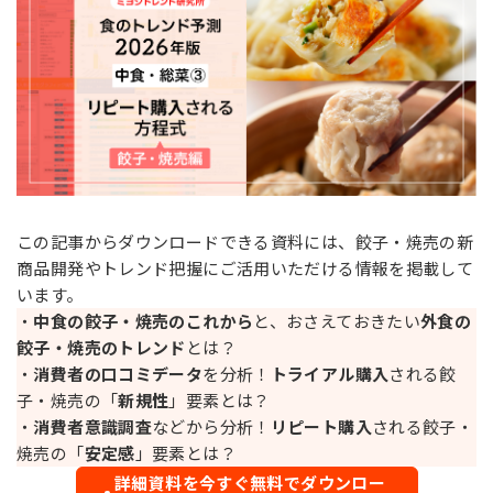
お問い合わせ
MIYOSHI MIRAI PLATFORM
ミヨシ油脂 コーポレートサイト
この記事からダウンロードできる資料には、餃子・焼売の新
商品開発やトレンド把握にご活用いただける情報を掲載して
います。
・
中食の餃子・焼売のこれから
と、おさえておきたい
外食の
餃子・焼売のトレンド
とは？
・
消費者の口コミデータ
を分析！
トライアル購入
される餃
子・焼売の「
新規性
」要素とは？
・
消費者意識調査
などから分析！
リピート購入
される餃子・
焼売の「
安定感
」要素とは？
詳細資料を今すぐ無料でダウンロー