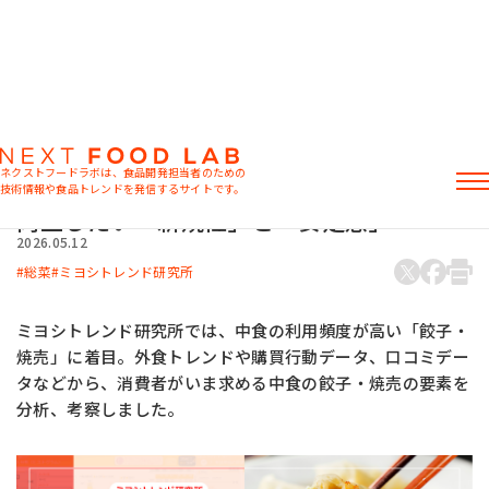
マーケット情報
食のトレンド予測2026年版ー中食・総菜③
ネクストフードラボは、食品開発担当者のための
ー 餃子・焼売編 「進化系」で市場拡張、
技術情報や食品トレンドを発信するサイトです。
両立したい「新規性」と「安定感」
記事
2026.05.12
製品情報
総菜
ミヨシトレンド研究所
レシピ
イベント・セミナー
ミヨシトレンド研究所では、中食の利用頻度が高い「餃子・
ミヨシ油脂の強み
焼売」に着目。外食トレンドや購買行動データ、口コミデー
タなどから、消費者がいま求める中食の餃子・焼売の要素を
分析、考察しました。
おすすめキーワード
粉末油脂
ラード不足
植物性ミルク
食感改良