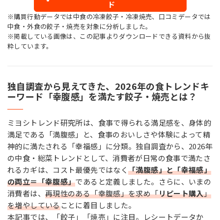
ド
※購買行動データでは中食の冷凍餃子・冷凍焼売、口コミデータでは
中食・外食の餃子・焼売を対象に分析しました。
※掲載している画像は、この記事よりダウンロードできる資料から抜
粋しています。
独自調査から見えてきた、2026年の食トレンドキ
ーワード「幸腹感」を満たす餃子・焼売とは？
ミヨシトレンド研究所は、食事で得られる満足感を、身体的
満足である「満腹感」と、食事のおいしさや体験によって精
神的に満たされる「幸福感」に分類。独自調査から、2026年
の中食・総菜トレンドとして、消費者が日常の食事で満たさ
れるカギは、コスト最優先ではなく
「満腹感」と「幸福感」
の両立＝「幸腹感」
であると定義しました。さらに、いまの
消費者は、
再現性のある「幸腹感」を求め「
リピート購入
」
を増やしている
ことに着目しました。
本記事では、「餃子」「焼売」に注目。レシートデータか