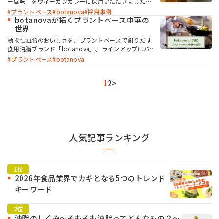
ー風味」をヴィーガンカレーに採用いただきました。
シェフにヴィーガンカレーを作られた背景を伺いまし
プラントベース
botanova
採用事例
た。
botanovaが拓くプラントベース中華の
世界
動物性油脂のおいしさを、プラントベースで創りだす
食用油脂ブランド「botanova」。ラインアップはバ
ター風味、ラード風味、牛脂風味の3種類。botanova
プラントベース
botanova
を使用したプラントベースの中華料理のレシピのダウ
ンロードや、製品の無料サンプル請求ができます。
1
2
>
人気記事ランキング
2026年食品業界でカギとなる5つのトレンド
キーワード
油脂のしくみ～そもそも油脂ってどんなもの？～