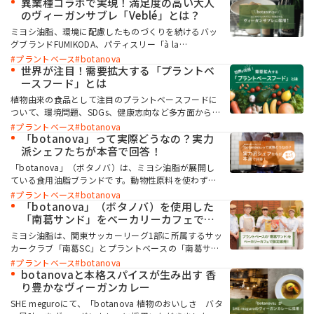
プラントベース市場についてインタビューしました。
異業種コラボで実現！満足度の高い大人
のヴィーガンサブレ「Veblé」とは？
ミヨシ油脂、環境に配慮したものづくりを続けるバッ
グブランドFUMIKODA、パティスリー「à la
campagne」を展開するハット・トリックの３社は、
プラントベース
botanova
初のコラボレーション商品として大人のヴィーガンサ
世界が注目！需要拡大する「プラントベ
ブレ「Veblé」（ヴィブレー）を開発しました。Veblé
ースフード」とは
は動物性原料を使用せずにリッチな味わいに仕上げ
植物由来の食品として注目のプラントベースフードに
た、大人のためのサブレです。本商品には「botanova
ついて、環境問題、SDGs、健康志向など多方面から紹
植物のおいしさ バター風味」が採用されています。
介します。
プラントベース
botanova
今回は「Veblé」の魅力に迫るべく、本商品をプロデュ
「botanova」って実際どうなの？実力
ースしたFUMIKODA代表の幸田フミ氏に開発のきっか
派シェフたちが本音で回答！
けや思い、発売後の反響などを伺いました。
「botanova」（ボタノバ）は、ミヨシ油脂が展開し
ている食用油脂ブランドです。動物性原料を使わず
に、新しいおいしさを実現しているのが大きな特徴。
プラントベース
botanova
プラントベースフードはもちろん、既存メニューのア
「botanova」（ボタノバ）を使用した
レンジなど、さまざまな用途でご活用いただけます。
「南葛サンド」をベーカリーカフェで限
今回は、食のクリエイティブラボ「CLUB RED」に所
定販売しました！
ミヨシ油脂は、関東サッカーリーグ1部に所属するサッ
属する実力派シェフ56名に、botanovaの3製品を使っ
カークラブ「南葛SC」とプラントベースの「南葛サン
て実際に調理してもらいアンケートを実施。第一線で
ド」を共同で開発しました。さらに、その取り組みの
プラントベース
botanova
活躍するプロの本音、活用のヒントを伺いました。ぜ
一環として、ミヨシ油脂の関係会社であるミヨシファ
botanovaと本格スパイスが生み出す 香
ひ今後のメニュー開発の参考にしていただければ幸い
クトリーが運営する「カフェ・マルガパーネ」で限定
り豊かなヴィーガンカレー
です。
販売を行いました。
SHE meguroにて、「botanova 植物のおいしさ バタ