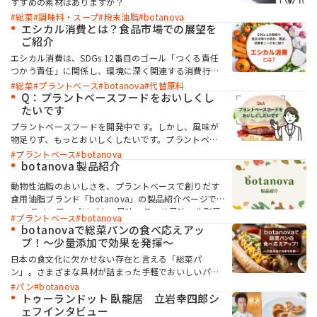
すすめの素材はありますか？
総菜
調味料・スープ
粉末油脂
botanova
エシカル消費とは？食品市場での展望を
お問い合わせ
ご紹介
エシカル消費は、SDGs 12番目のゴール「つくる責任
つかう責任」に関係し、環境に深く関連する消費行動
のひとつです。 本記事ではそもそも「エシカル」とは
総菜
プラントベース
botanova
代替原料
何なのか。また、エシカル消費を意識した企業の取り
Q：プラントベースフードをおいしくし
組みや社会、消費者からの期待、これからの展望につ
たいです
MIYOSHI MIRAI PLATFORM
いて解説します。
ミヨシ油脂 コーポレートサイト
プラントベースフードを開発中です。しかし、風味が
物足りず、もっとおいしくしたいです。プラントベー
スで使用できる、風味をアップできる素材はあります
プラントベース
botanova
か？
botanova 製品紹介
動物性油脂のおいしさを、プラントベースで創りだす
食用油脂ブランド「botanova」の製品紹介ページで
す。 ラインアップはバター風味、ラード風味、牛脂風
プラントベース
botanova
味の3種類。製品サンプルのご依頼やカタログのダウン
botanovaで総菜パンの食べ応えアッ
ロードができます。
プ！～少量添加で効果を発揮～
日本の食文化に欠かせない存在と言える「総菜パ
ン」。さまざまな具材が詰まった手軽でおいしいパン
として親しまれており、コンビニエンスストアやベー
パン
botanova
カリーには、豊富な種類の総菜パンが並んでいます。
トゥーランドット 臥龍居 立岩幸四郎シ
それ故に、商品の開発に取り組んでいる方やこれから
ェフインタビュー