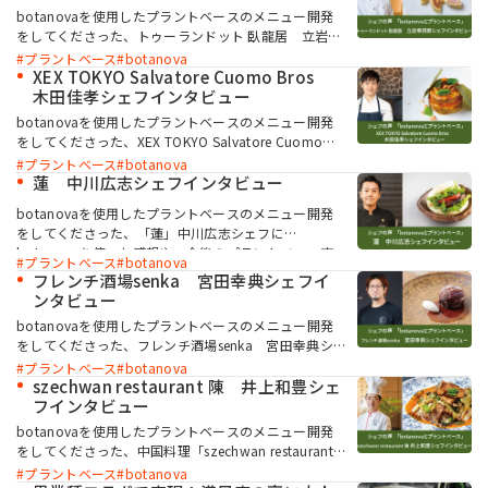
取り組もうと考えている方にとっては、消費者により
botanovaを使用したプラントベースのメニュー開発
求められる商品を開発したいところ。そこで今回の記
をしてくださった、トゥーランドット 臥龍居 立岩幸
事では、“選ばれる総菜パン”となるための新提案をご
四郎シェフにbotanovaを使った感想や、今後のプラ
プラントベース
botanova
紹介します。ぜひ参考にしていただけると幸いです。
ントベース市場についてインタビューしました。
XEX TOKYO Salvatore Cuomo Bros
木田佳孝シェフインタビュー
botanovaを使用したプラントベースのメニュー開発
をしてくださった、XEX TOKYO Salvatore Cuomo
Bros 木田佳孝シェフにbotanovaを使った感想や、
プラントベース
botanova
今後のプラントベース市場についてインタビューしま
蓮 中川広志シェフインタビュー
した。
botanovaを使用したプラントベースのメニュー開発
をしてくださった、「蓮」中川広志シェフに
botanovaを使った感想や、今後のプラントベース市
プラントベース
botanova
場についてインタビューしました。
フレンチ酒場senka 宮田幸典シェフイ
ンタビュー
botanovaを使用したプラントベースのメニュー開発
をしてくださった、フレンチ酒場senka 宮田幸典シ
ェフにbotanovaを使った感想や、今後のプラントベ
プラントベース
botanova
ース市場についてインタビューしました。
szechwan restaurant 陳 井上和豊シェ
フインタビュー
botanovaを使用したプラントベースのメニュー開発
をしてくださった、中国料理「szechwan restaurant
陳」井上シェフにbotanovaを使った感想や、今後の
プラントベース
botanova