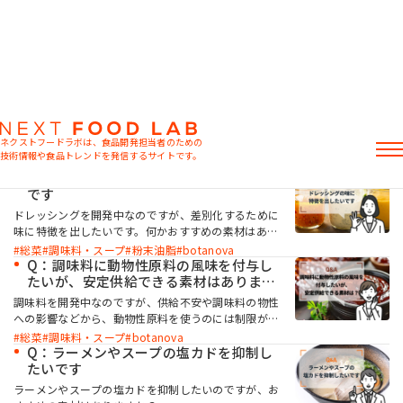
「botanova」の記事一覧
ネクストフードラボは、食品開発担当者のための
技術情報や食品トレンドを発信するサイトです。
Q：ドレッシングの味に特徴を出したい
です
記事
ドレッシングを開発中なのですが、差別化するために
製品情報
味に特徴を出したいです。何かおすすめの素材はあり
レシピ
ますか？
総菜
調味料・スープ
粉末油脂
botanova
イベント・セミナー
Q：調味料に動物性原料の風味を付与し
ミヨシ油脂の強み
たいが、安定供給できる素材はあります
か？
調味料を開発中なのですが、供給不安や調味料の物性
への影響などから、動物性原料を使うのには制限があ
ります。動物性原料のような風味を付与できる素材は
総菜
調味料・スープ
botanova
ありますか？
Q：ラーメンやスープの塩カドを抑制し
たいです
おすすめキーワード
ラーメンやスープの塩カドを抑制したいのですが、お
粉末油脂
ラード不足
植物性ミルク
食感改良