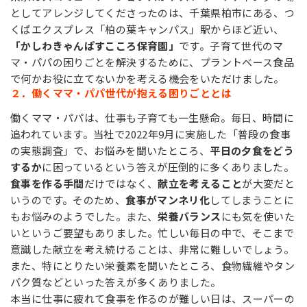
としてアレンジしてくださったのは、千葉県柏市にある、つ
くばエクスプレス「柏の葉キャンパス」駅からほど近い、
「かしわきゃんぱすこころ保育園」
です。子育て世代のマ
マ・パパの困りごとを解決するために、プラントベース食品
で何かお役に立てないかを考える機会をいただけました。
２．働くママ・パパ世代が抱える困りごととは
働くママ・パパは、仕事も子育ても一生懸命。毎日、時間に
追われています。当社で2022年9月に実施した「普段の食事
の実態調査」で、お悩みを聞いたところ、
平日の夕食をどう
するか
に困っているという答えが圧倒的に多くありました。
食事を作る手間
だけではなく、
献立を考えること
が大変だと
いうのです。そのため、
食事がマンネリ化
してしまうことに
もお悩みのようでした。また、
栄養バランス
にも気を使いた
いというご要望もありました。忙しい毎日の中で、そこまで
意識した献立を考え続けることは、非常に難しいでしょう。
また、特にとりたい栄養素を聞いたところ、食物繊維やタン
パク質などといった答えが多くありました。
本当に仕事に疲れて食事を作るのが難しい日は、スーパーの