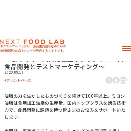
コラム
マーケット情報
食品開発担当者のお悩みを徹底サポート
ネクストフードラボは、食品開発担当者のための
テストマーケティングで得る新たな視点
技術情報や食品トレンドを発信するサイトです。
～働くママ・パパに役立つプラントベース
記事
食品開発とテストマーケティング～
製品情報
2023.09.19
レシピ
プラントベース
イベント・セミナー
ミヨシ油脂の強み
油脂の力を生かしたものづくりを続けて100年以上。ミヨシ
油脂は食用加工油脂の生産量、国内トップクラスを誇る技術
力で、食品開発に課題を持つ皆さまのお悩みをサポートいた
します。
おすすめキーワード
粉末油脂
ラード不足
植物性ミルク
食感改良
今回は、東京ガスコミュニケーションズと共同で取り組ん