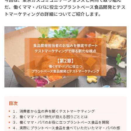
だ、働くママ・パパに役立つプラントベース食品開発とテス
トマーケティングの詳細についてご紹介します。
お問い合わせ
MIYOSHI MIRAI PLATFORM
ミヨシ油脂 コーポレートサイト
目次
１．消費者から生の声を聞くテストマーケティング
２．働くママ・パパ世代が抱える困りごととは
３．働くママ・パパのお役に立つプラントベース食品を開発
４．実際にプラントベース食品を食べていただいたママ・パパの感