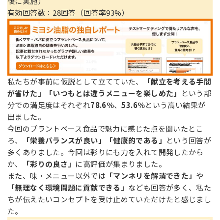
後に実施）
有効回答数：28回答（回答率93%）
私たちが事前に仮説として立てていた、
「献立を考える手間
が省けた」「いつもとは違うメニューを楽しめた」
という部
分での満足度はそれぞれ
78.6％
、
53.6％
という高い結果が
出ました。
今回のプラントベース食品で魅力に感じた点を聞いたとこ
ろ、
「栄養バランスが良い」「健康的である」
という回答が
多くありました。今回は彩りにも力を入れて開発したから
か、
「彩りの良さ」
に高評価が集まりました。
また、味・メニュー以外では
「マンネリを解消できた」
や
「無理なく環境問題に貢献できる」
なども回答が多く、私た
ちが伝えたいコンセプトを受け止めていただけたと感じまし
た。