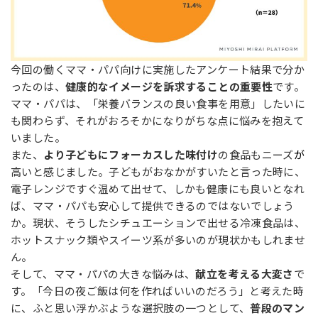
今回の働くママ・パパ向けに実施したアンケート結果で分か
ったのは、
健康的なイメージを訴求することの重要性
です。
ママ・パパは、「栄養バランスの良い食事を用意」したいに
も関わらず、それがおろそかになりがちな点に悩みを抱えて
いました。
また、
より子どもにフォーカスした味付け
の食品もニーズ
が
高いと感じました。子どもがおなかがすいたと言った時に、
電子レンジですぐ温めて出せて、しかも健康にも良いとなれ
ば、ママ・パパも安心して提供できるのではないでしょう
か。現状、そうしたシチュエーションで出せる冷凍食品は、
ホットスナック類やスイーツ系が多いのが現状かもしれませ
ん。
そして、ママ・パパの大きな悩みは、
献立を考える大変さ
で
す。「今日の夜ご飯は何を作ればいいのだろう」と考えた時
に、ふと思い浮かぶような選択肢の一つとして、
普段のマン