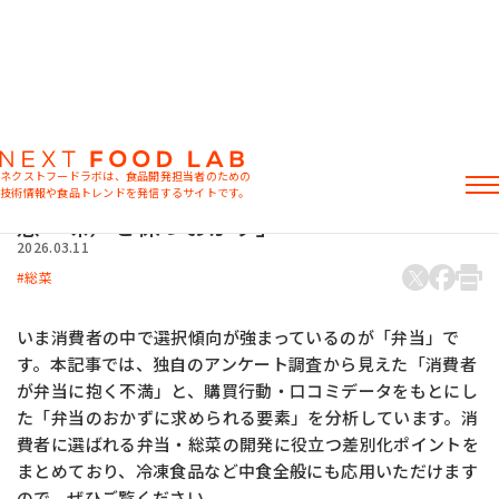
マーケット情報
消費者が弁当・総菜に抱く不満を解消！差
ネクストフードラボは、食品開発担当者のための
別化ポイントは「冷めてもおいしさ（食
技術情報や食品トレンドを発信するサイトです。
感・味）を保つおかず」
記事
2026.03.11
製品情報
総菜
レシピ
イベント・セミナー
いま消費者の中で選択傾向が強まっているのが「弁当」で
ミヨシ油脂の強み
す。本記事では、独自のアンケート調査から見えた「消費者
が弁当に抱く不満」と、購買行動・口コミデータをもとにし
た「弁当のおかずに求められる要素」を分析しています。消
費者に選ばれる弁当・総菜の開発に役立つ差別化ポイントを
おすすめキーワード
まとめており、冷凍食品など中食全般にも応用いただけます
ので、ぜひご覧ください。
粉末油脂
ラード不足
植物性ミルク
食感改良