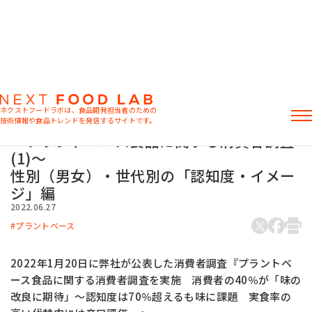
マーケット情報
プラントベース食品企画開発の4つのポイ
ネクストフードラボは、食品開発担当者のための
ント
技術情報や食品トレンドを発信するサイトです。
～プラントベース食品に関する消費者調査
記事
(1)～
製品情報
性別（男女）・世代別の「認知度・イメー
レシピ
ジ」編
イベント・セミナー
2022.06.27
ミヨシ油脂の強み
プラントベース
2022年1月20日に弊社が公表した消費者調査『プラントベ
ース食品に関する消費者調査を実施 消費者の40％が「味の
おすすめキーワード
改良に期待」〜認知度は70％超えるも味に課題 実食率の
粉末油脂
ラード不足
植物性ミルク
食感改良