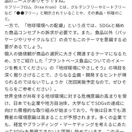
品のニーズがありそうですね。
※フリーフロム（Free From）とは、グルテンフリーやミートフリー
など「●●フリー」と明示されていることや、その食品・料理のこ
と。
一方で、「地球環境への配慮」という点では、SDGsと絡め
た商品コンセプトの訴求が必要です。また、食品以外（パッ
ケージやリサイクルなど）の点でもこのテーマを意識する必
要があるでしょう。
個人の価値観が商品の選択に大きく関連するテーマになるた
め、5でご紹介した「プラントベース食品についてのイメー
ジを教えてください」の『地球環境にやさしそう』の項目を
深く掘りさげることで、さらなる企画・開発するヒントが得
られるのではないでしょうか（次回実施予定なので、ぜひそ
ちらをご参考ください）。
世界全体が共有する地球環境に対する危機意識の高まりを受
け、日本でも企業や地方自治体、大学などでSDGsの達成に
向けた積極的な取り組みが始まっており、今後は日本でも消
費者の環境意識は高まることが予想されます。多くの企業で
も、経営やブランディング・マーケティングを考えるにあた
ってSDGsを無視できないと認識し始めています。このテー