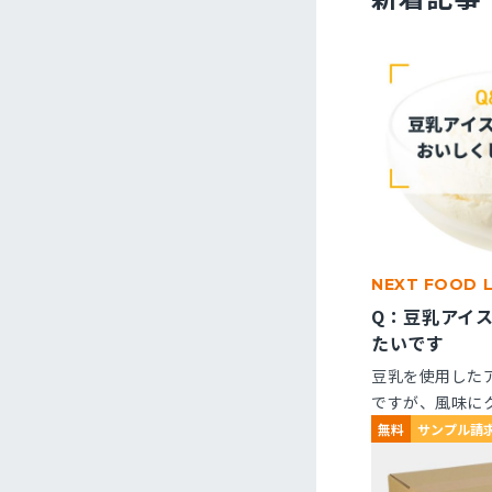
NEXT FOOD 
Q：豆乳アイ
たいです
豆乳を使用した
ですが、風味に
くなりません。
無料
サンプル請
ますか？