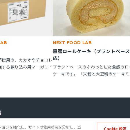
LAB
NEXT FOOD LAB
黒蜜ロールケーキ（プラントベース
応）
不使用の、カカオやチョコレ
強する練り込み用マーガリン
プラントベースのふわっとした食感のロ
子にお使いいただけます。
ケーキです。 「米粉と大豆粉のケーキミ
ル箱の製品です。
クス」を使用することで、卵不使用でも
とりとしたキメの整ったロールスポンジ
れます。「ケークトロン」を加えること
生地の安定性と起泡性が向上し、ボリュ
感のある仕上がりになります。
ーポレートサイト
個人情報の保護
ソーシャルメディアポリシー
免責事項
ゲーションを強化し、サイトの使用状況を分析し、当
Cookie 設定