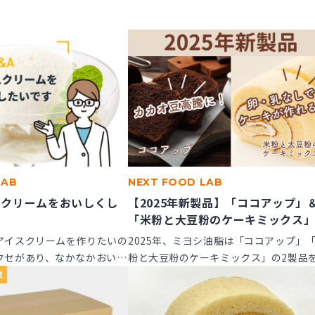
LAB
NEXT FOOD LAB
スクリームをおいしくし
【2025年新製品】「ココアップ」
「米粉と大豆粉のケーキミックス
アイスクリームを作りたいの
2025年、ミヨシ油脂は「ココアップ」
クセがあり、なかなかおいし
粉と大豆粉のケーキミックス」の2製品
風味アップできる素材はあり
たに発売いたします。この2つの製品に
求
てご紹介します。