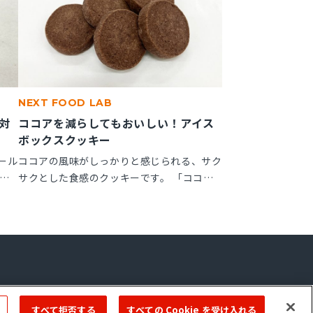
NEXT FOOD LAB
対
ココアを減らしてもおいしい！アイス
ボックスクッキー
ール
ココアの風味がしっかりと感じられる、サク
ッ
サクとした食感のクッキーです。 「ココア
しっ
ップ」を使用することで、ココアのビター感
が作
やナッティー感が引き立ち、より深みのある
で、
風味が楽しめます。
ーム
Copyright © 2022 ＭIYOSHI OIL & FAT CO.,LTD. All Rights Reserved.
すべて拒否する
すべての Cookie を受け入れる