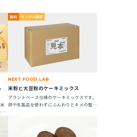
無料
サンプル請求
NEXT FOOD LAB
＆
米粉と大豆粉のケーキミックス
」
プラントベース仕様のケーキミックスです。
「米
卵や乳製品を使わずにふんわりとキメの整っ
を新
たスポンジケーキが作れます。 ※10kg段ボ
つい
ール箱の製品です。