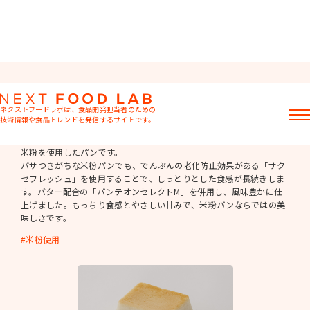
食事パン
ネクストフードラボは、食品開発担当者のための
技術情報や食品トレンドを発信するサイトです。
ライスブレッド
記事
米粉を使用したパンです。
パサつきがちな米粉パンでも、でんぷんの老化防止効果がある「サク
製品情報
セフレッシュ」を使用することで、しっとりとした食感が長続きしま
レシピ
す。バター配合の「パンテオンセレクトM」を併用し、風味豊かに仕
イベント・セミナー
上げました。もっちり食感とやさしい甘みで、米粉パンならではの美
ミヨシ油脂の強み
味しさです。
米粉使用
おすすめキーワード
粉末油脂
ラード不足
植物性ミルク
食感改良