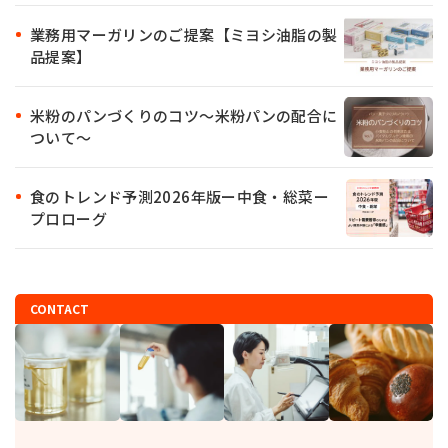
業務用マーガリンのご提案【ミヨシ油脂の製
品提案】
米粉のパンづくりのコツ～米粉パンの配合に
ついて～
食のトレンド予測2026年版ー中食・総菜ー
プロローグ
CONTACT