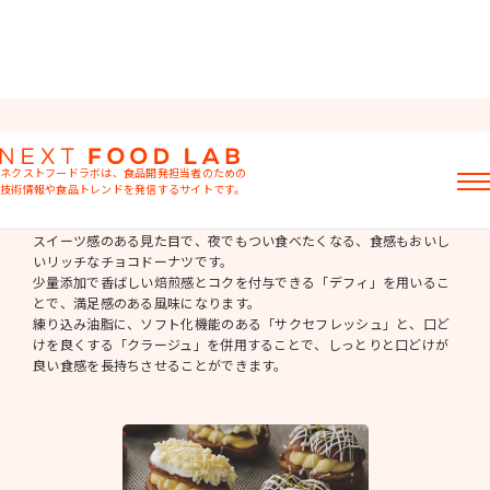
ドーナツ
ネクストフードラボは、食品開発担当者のための
技術情報や食品トレンドを発信するサイトです。
チョコドーナツ
記事
スイーツ感のある見た目で、夜でもつい食べたくなる、食感もおいし
いリッチなチョコドーナツです。
製品情報
少量添加で香ばしい焙煎感とコクを付与できる「デフィ」を用いるこ
レシピ
とで、満足感のある風味になります。
イベント・セミナー
練り込み油脂に、ソフト化機能のある「サクセフレッシュ」と、口ど
ミヨシ油脂の強み
けを良くする「クラージュ」を併用することで、しっとりと口どけが
良い食感を長持ちさせることができます。
おすすめキーワード
粉末油脂
ラード不足
植物性ミルク
食感改良