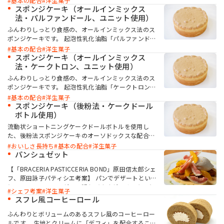
基本の配合
洋生菓子
ール」を併用することで、ソフトでボリュームのあ
スポンジケーキ（オールインミックス
る、しっとりした食感に仕上がります。
法・パルファンドール、ユニット使用）
ふんわりしっとり食感の、オールインミックス法のス
ポンジケーキです。 起泡性乳化油脂「パルファンドー
ル」と流動状乳化油脂「ユニット」を使用すること
基本の配合
洋生菓子
で、しっとりとふんわりやわらかな食感に仕上がりま
スポンジケーキ（オールインミックス
す。
法・ケークトロン、ユニット使用）
ふんわりしっとり食感の、オールインミックス法のス
ポンジケーキです。 起泡性乳化油脂「ケークトロン」
と「ユニット」を併用することで、ソフトでボリュー
基本の配合
洋生菓子
ムのある、しっとりした食感に仕上がります。
スポンジケーキ（後粉法・ケークドール
ボトル使用）
流動状ショートニングケークドールボトルを使用し
た、後粉法スポンジケーキのオーソドックスな配合で
す。 ケークドールボトルはミキシング前に卵と混ぜて
おいしさ長持ち
基本の配合
洋生菓子
使用できます。ソフトさ・しっとり感が持続し、口ど
パンシュゼット
けの良いスポンジケーキに仕上がります。
【「BRACERIA PASTICCERIA BOND」原田信太郎シェ
フ、原田詠子パティシエ考案】 パンでデザートという
とフレンチトーストが思い浮かびますが、そこをひと
シェフ考案
洋生菓子
ひねりした、クレープシュゼット風のデザートです。
スフレ風コーヒーロール
柔らかなカスタードブレッド（ブリオッシュ生地）を
オレンジ風味の生地に浸して焼くことで、クレープの
ふんわりとボリュームのあるスフレ風のコーヒーロー
食感に近づけました。ホワイトチョコやサワークリー
ルです。 生地とクリームに「デフィ」を配合すること