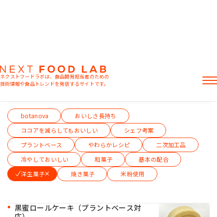
菓子
ネクストフードラボは、食品開発担当者のための
技術情報や食品トレンドを発信するサイトです。
テーマから絞り込む（複数選択可）
記事
botanova
おいしさ長持ち
製品情報
レシピ
ココアを減らしてもおいしい
シェフ考案
イベント・セミナー
プラントベース
やわらかレシピ
二次加工品
ミヨシ油脂の強み
冷やしておいしい
和菓子
基本の配合
洋生菓子
焼き菓子
米粉使用
おすすめキーワード
黒蜜ロールケーキ（プラントベース対
応）
粉末油脂
ラード不足
植物性ミルク
食感改良