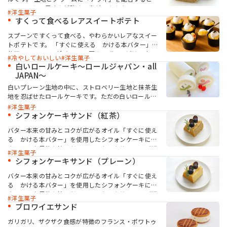
ムとの相性も抜群です。
で、コーヒー風味を補強する事ができます。
洋生菓子
すくって食べるレアスイートポテト
スプーンですくって食べる、やわらかいレアなスイー
トポテトです。 「すぐに使える かける本バター」を
使用しているので冷やしても固まらず、口どけの良い
冷やしておいしい
洋生菓子
なめらかな食感になります。 バター風味のコクとレア
白いロールケーキ〜ロールジャパン・all
食感が楽しめる一品です。
JAPAN〜
白いプレーン生地の中に、ストロベリー生地と抹茶生
地を忍ばせたロールケーキです。ただの白いロールケ
ーキでなく、カット面を見て驚かれるように作りまし
洋生菓子
た。 生地に「ケークトロン」を使用し、口どけの良さ
シフォンケーキサンド（紅茶）
と口当たりのなめらかさを付与しました。 クリームに
バター本来の甘みとコクが広がるオイル「すぐに使え
は生クリームの風味豊かな「NEWホイップドール
る かける本バター」を使用したシフォンケーキに、
400」を使用し、コク深く口どけ良く仕上げました。
クリームや果物を挟んだシフォンケーキサンドのご紹
洋生菓子
介です。 組み合わせを変えれば、さまざまなバリエー
シフォンケーキサンド（プレーン）
ションのシフォンケーキサンドが作れます。
バター本来の甘みとコクが広がるオイル「すぐに使え
る かける本バター」を使用したシフォンケーキに、
クリームや果物を挟んだシフォンケーキサンドのご紹
洋生菓子
介です。 組み合わせを変えれば、さまざまなバリエー
ブロワイエサンド
ションのシフォンケーキサンドが作れます。
ガリガリ、ザクザク食感が特徴のフランス・ポワトゥ