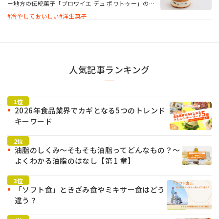
ー地方の伝統菓子「ブロワイエ デュ ポワトゥー」の生
地を使用したクッキーサンドです。 ジューシーなレー
冷やしておいしい
洋生菓子
ズン入りのサンドクリームや色鮮やかなラズベリー風
味のサンドクリームをたっぷりとはさみ、目を引くス
イーツです。フランス産AOP認証発酵バター配合のシ
ャラントを使用することでクリーミーな乳風味の製品
に仕上がります。
人気記事ランキング
2026年食品業界でカギとなる5つのトレンド
キーワード
油脂のしくみ～そもそも油脂ってどんなもの？～
よくわかる油脂のはなし【第 1 章】
「ソフト食」ときざみ食やミキサー食はどう
違う？