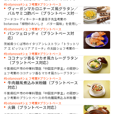
です。 ハーブバターのように、具材を炒めたり、ソー
botanova
シェフ考案
プラントベース
スとして使用したり、そのままパンにのせてもおいし
ヴィーガンマカロニチーズ風グラタン／
い、万能スプレッドです。botanova「 植物のおいし
バルサミコ酢バー（プラントベース対
さ バター風味」の香りを生かし、プラントベースで
応）
フードコーディネーター本道佳子先生考案の
も本格的な味わいを楽しめます。
botanova「植物のおいしさ バター風味」を使用し
たプラントベースのレシピ（バルサミコ酢バー・ヴィ
botanova
シェフ考案
プラントベース
ーガンマカロニチーズ風グラタン）です。どちらのレ
パンツェロッティ（プラントベース対
シピも、無料でダウンロードできます。
応）
茨城県つくば市のイタリアンレストラン「トラットリ
ア エ ピッツェリア アミーチ」の太田シェフ考案のパ
ンツェロッティです。パンツェロッティとは、イタリ
botanova
シェフ考案
プラントベース
ア発祥の「揚げピッツァ」のことを指します。 生地に
ココナッツ香るマカオ風カレーグラタン
botanova「 植物のおいしさ ラード風味」、具材に
（プラントベース対応）
「植物のおいしさ バター風味」と豆腐チーズを使用
千葉県松戸市の中華料理店「中国菜戸芽主」の岡野シ
することで、プラントベースとは思えないほどコクが
ェフ考案のココナッツ香るマカオ風カレーグラタンで
あり、食欲をそそる一品に仕上がります。
す。 botanova「植物のおいしさ バター風味」によ
botanova
シェフ考案
プラントベース
って、ソース全体の香りとコクが増し、まろやかな優
牛肉麺風煮込み米粉麺（プラントベース
しいカレー風味になります。濃厚ながら食べやすい味
対応）
で、小さなお子さまでも楽しめる味付けです。表面に
千葉県松戸市の中華料理店「中国菜戸芽主」の岡野シ
溶かしたラード風味を塗って焼き上げることで、こん
ェフ考案のプラントベースの牛肉麺風煮込み米粉麺で
がりと焼き色が付き香ばしくなり、おいしそうな焼き
す。 botanova「植物のおいしさ 牛脂風味」「植物
botanova
シェフ考案
プラントベース
上がりに仕上げることができます。
のおいしさ ラード風味」を使用することにより、満
火鍋（プラントベース対応）
足感がありながら食べやすい本格的な味に仕上がりま