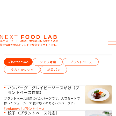
総菜
ネクストフードラボは、食品開発担当者のための
技術情報や食品トレンドを発信するサイトです。
テーマから絞り込む（複数選択可）
記事
botanova
シェフ考案
プラントベース
製品情報
レシピ
やわらかレシピ
総菜パン
イベント・セミナー
ミヨシ油脂の強み
ハンバーグ グレイビーソースがけ（プ
ラントベース対応）
プラントベース対応のハンバーグです。大豆ミートで
作ったジューシーで食べ応えのあるハンバーグに、コ
ク深いグレイビー風のソースをかけました。
botanova
プラントベース
おすすめキーワード
botanova「植物のおいしさ 牛脂風味」と「植物の
餃子（プラントベース対応）
粉末油脂
ラード不足
植物性ミルク
食感改良