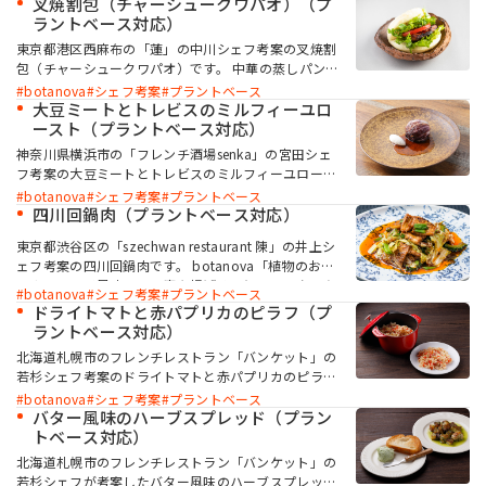
メージした一品です。白ナスの揚げ油・トマトソース
叉焼割包（チャーシュークワパオ）（プ
にbotanova「植物のおいしさ ラード風味」を使
ラントベース対応）
い、パルミジャーナをオーブンで温める際に
東京都港区西麻布の「蓮」の中川シェフ考案の叉焼割
botanova「植物のおいしさ バター風味」をまとわ
包（チャーシュークワパオ）です。 中華の蒸しパンで
せます。白ナスのチュイルが食感のアクセントにな
ある割包に、叉焼風味の大豆ミートと野菜を挟んだ一
botanova
シェフ考案
プラントベース
り、風味も食感も楽しめる一品です。
品です。本来ラードを使用する生地ですが、リッチな
大豆ミートとトレビスのミルフィーユロ
ロースト感のあるbotanova「植物のおいしさ 牛脂
ースト（プラントベース対応）
風味」を使用することで、満足度のある一品になりま
神奈川県横浜市の「フレンチ酒場senka」の宮田シェ
す。大豆ミートもしっかり食べ応えのある仕上がりで
フ考案の大豆ミートとトレビスのミルフィーユロース
す。
トです。 大豆ミートにbotanova「植物のおいしさ
botanova
シェフ考案
プラントベース
牛脂風味」を練り込むことで香りにインパクトをつ
四川回鍋肉（プラントベース対応）
け、ソースには「植物のおいしさ 牛脂風味」「植物
東京都渋谷区の「szechwan restaurant 陳」の井上シ
のおいしさ 鶏油風味」で風味付けしたプラントコン
ェフ考案の四川回鍋肉です。 botanova「植物のおい
ソメを使用しています。仕上げにフロマージュブラン
しさ ラード風味」で豆腐を揚げることで、コクのあ
に見立てたカシューナッツのペーストを添え、風味の
botanova
シェフ考案
プラントベース
る風味とじゅわっとした食感を付与できます。動物性
変化を楽しめる一品です。
ドライトマトと赤パプリカのピラフ（プ
素材を使用しなくても満足感のある一品です。
ラントベース対応）
北海道札幌市のフレンチレストラン「バンケット」の
若杉シェフ考案のドライトマトと赤パプリカのピラフ
です。 botanova 「植物のおいしさ バター風味」を
botanova
シェフ考案
プラントベース
使用することで、プラントベースで満足感のある一品
バター風味のハーブスプレッド（プラン
に仕上がります。シンプルな配合でありながら、見た
トベース対応）
目が華やかで、野菜の甘みとうま味が詰まった味わい
北海道札幌市のフレンチレストラン「バンケット」の
です。
若杉シェフが考案したバター風味のハーブスプレッド