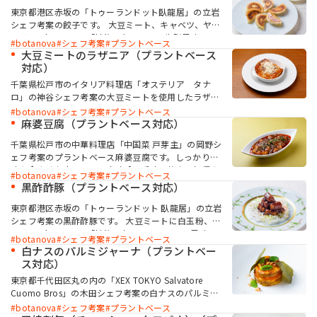
おいしさ ラード風味」を併用し、お肉のような風味
東京都港区赤坂の「トゥーランドット臥龍居」の立岩
とジューシー感を再現しています。
シェフ考案の餃子です。 大豆ミート、キャベツ、ヤマ
トイモ、botanova「植物のおいしさ 牛脂風味」で
お問い合わせ
botanova
シェフ考案
プラントベース
植物性の肉あん（素肉餃子あん）を、ニラと「植物の
大豆ミートのラザニア（プラントベース
おいしさ 牛脂風味」でソースを作ることで、満足感
対応）
のある餃子に仕上がります。 植物性素材のみで、あっ
千葉県松戸市のイタリア料理店「オステリア タナ
さりしがちになるのを、botanovaによりコクや香り
ロ」の神谷シェフ考案の大豆ミートを使用したラザニ
をつけられ、満足感のある餃子に仕上がります。
アです。 シェフがもっとも試作を重ねた一品です。
botanova
シェフ考案
プラントベース
MIYOSHI MIRAI PLATFORM
botanova「植物のおいしさ 牛脂風味」を使用する
麻婆豆腐（プラントベース対応）
ミヨシ油脂 コーポレートサイト
ことで、お肉の旨味を表現しています。お子さまにも
千葉県松戸市の中華料理店「中国菜 戸芽主」の岡野シ
喜んで食べていただける味つけです。
ェフ考案のプラントベース麻婆豆腐です。しっかりと
味を含ませた大豆ミート肉味噌に香味野菜や豆板醤を
botanova
シェフ考案
プラントベース
加えてよく炒め、香りを引き出すことで深みのある味
黒酢酢豚（プラントベース対応）
わいに仕上がります。 botanova「植物のおいしさ
ラード風味」を使用することで味の厚みをプラスし、
東京都港区赤坂の「トゥーランドット 臥龍居」の立岩
食欲をそそる香りが立ちます。 麻婆豆腐に使用してい
シェフ考案の黒酢酢豚です。 大豆ミートに白玉粉、ヤ
る大豆ミート肉味噌は、担々麺やジャージャー麺など
マイモ、botanova「植物のおいしさ ラード風味」
botanova
シェフ考案
プラントベース
にも応用できます。
を加えた植物性の肉「素肉」は、肉の食感に似せて、
白ナスのパルミジャーナ（プラントベー
満足感のある風味に仕上げています。弾力のある食感
ス対応）
と濃厚なソースの相性が絶妙です。
東京都千代田区丸の内の「XEX TOKYO Salvatore
Cuomo Bros」の木田シェフ考案の白ナスのパルミジ
ャーナです。 南イタリアのナスのパルミジャーナをイ
botanova
シェフ考案
プラントベース