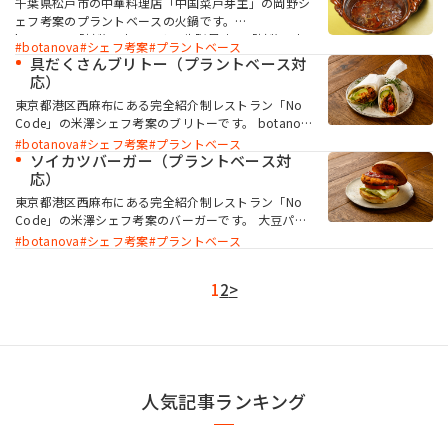
千葉県松戸市の中華料理店「中国菜戸芽主」の岡野シ
す。野菜が多く入っており、油っぽさが少ないので罪
ェフ考案のプラントベースの火鍋です。
悪感なく食べられます。
botanova「植物のおいしさ 牛脂風味」「植物のお
botanova
シェフ考案
プラントベース
いしさ ラード風味」を併用することにより、プラン
具だくさんブリトー（プラントベース対
トベースでも満足感のある味に仕上がります。さまざ
応）
まなスパイスを使用しているので、香りから異国情緒
東京都港区西麻布にある完全紹介制レストラン「No
を感じます。辛さに弱い人も食べられる味付けで、い
Code」の米澤シェフ考案のブリトーです。 botanova
ろいろな具材とあわせて楽しみたい、本場の味のプラ
の「植物のおいしさ バター風味」「植物のおいしさ ラ
botanova
シェフ考案
プラントベース
ントベース火鍋です。
ード風味」を使用することで、大豆ミートがしっかり
ソイカツバーガー（プラントベース対
と味付けされ、食べ応えがあります。色とりどりの華
応）
やかな一品で、見た目も味も動物性素材不使用とは思
東京都港区西麻布にある完全紹介制レストラン「No
えない仕上がりです。
Code」の米澤シェフ考案のバーガーです。 大豆パテ
ィは分厚く、botanovaの「植物のおいしさ バター風
botanova
シェフ考案
プラントベース
味」「植物のおいしさ 牛脂風味」を使用しているの
で、動物性素材を使用しなくても食べ応えのある一品
1
2
>
です。従来のカツに似せることにとらわれず、大豆ミ
ートに加えてごろっとしたひよこ豆などを使用してい
ることから、さまざまな食感を楽しめます。
人気記事ランキング