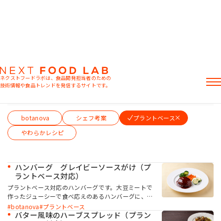
調味料・スープ
ネクストフードラボは、食品開発担当者のための
技術情報や食品トレンドを発信するサイトです。
テーマから絞り込む（複数選択可）
記事
botanova
シェフ考案
プラントベース
製品情報
レシピ
やわらかレシピ
イベント・セミナー
ミヨシ油脂の強み
ハンバーグ グレイビーソースがけ（プ
ラントベース対応）
プラントベース対応のハンバーグです。大豆ミートで
作ったジューシーで食べ応えのあるハンバーグに、コ
ク深いグレイビー風のソースをかけました。
botanova
プラントベース
おすすめキーワード
botanova「植物のおいしさ 牛脂風味」と「植物の
バター風味のハーブスプレッド（プラン
粉末油脂
ラード不足
植物性ミルク
食感改良