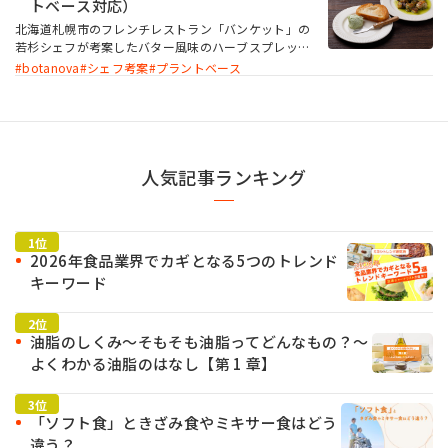
おいしさ ラード風味」を併用し、お肉のような風味
トベース対応）
とジューシー感を再現しています。
北海道札幌市のフレンチレストラン「バンケット」の
若杉シェフが考案したバター風味のハーブスプレッド
お問い合わせ
です。 ハーブバターのように、具材を炒めたり、ソー
botanova
シェフ考案
プラントベース
スとして使用したり、そのままパンにのせてもおいし
い、万能スプレッドです。botanova「 植物のおいし
さ バター風味」の香りを生かし、プラントベースで
も本格的な味わいを楽しめます。
MIYOSHI MIRAI PLATFORM
人気記事ランキング
ミヨシ油脂 コーポレートサイト
2026年食品業界でカギとなる5つのトレンド
キーワード
油脂のしくみ～そもそも油脂ってどんなもの？～
よくわかる油脂のはなし【第 1 章】
「ソフト食」ときざみ食やミキサー食はどう
違う？