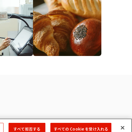
すべて拒否する
すべての Cookie を受け入れる
Copyright © 2022 MIYOSHI OIL & FAT CO.,LTD. All Rights Reserved.