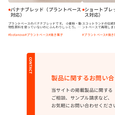
バナナブレッド（プラントベース
ショートブレ
対応）
ス対応）
プラントベースのバナナブレッドです。 小麦粉・動
スコットランドの伝統
物性原料を使っていないのにふんわりしっとり。
ントベースで再現しました
「botanova 植物のおいしさ バター風味」を使っ
いしさ バター風味」
て濃厚でコクのあるケーキに仕上げました。健康に
ある香りと濃厚感のあ
botanova
プラントベース
焼き菓子
プラントベース
焼き
気をつかう方でも罪悪感なくおいしく食べられるギ
ルトフリースイーツです。
CONTACT
製品に関する
お問い合
当サイトの掲載製品に関する
ご相談、サンプル請求など、
お気軽にお問い合わせくださ