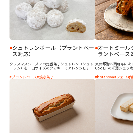
シュトレンボール（プラントベー
オートミール
ス対応）
ラントベース
クリスマスシーズンの定番菓子シュトレン（シュト
東京都港区西麻布にあ
ーレン）を一口サイズのクッキーにアレンジしまし
Code」の米澤シェフ
た。「botanova 植物のおいしさ バター風味」を
サンドです。 クッキ
使用し、乳や卵などの動物性原料を使わずに、プラ
botanova「植物
プラントベース
焼き菓子
botanova
シェフ考
ントベースでおいしいシュトレン風味のクッキーに
することで、プラント
仕上げました。
厚なお菓子に仕上がり
感で、一口ごとにさま
す。