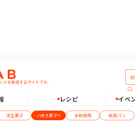
トベースフード
ンドを発信するサイトです。
報
レシピ
イベ
洋生菓子
焼き菓子
米粉使用
総菜パン