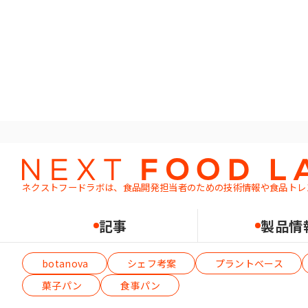
ホーム
レシピ
プラントベースフード
プラン
ネクストフードラボは、食品開発担当者のための
技術情報や食品トレ
記事
製品情
テーマから絞り込む（複数選択可）
botanova
シェフ考案
プラントベース
菓子パン
食事パン