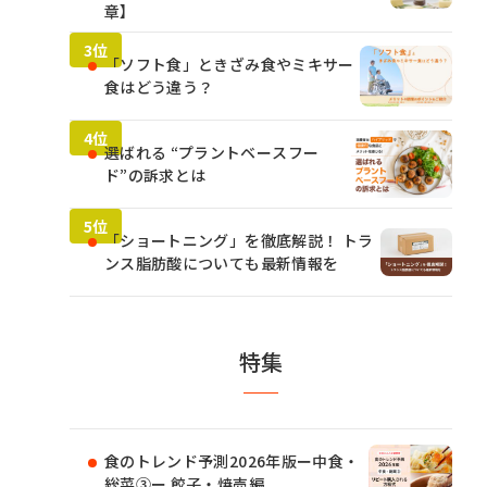
章】
「ソフト食」ときざみ食やミキサー
食はどう違う？
選ばれる “プラントベースフー
ド”の訴求とは
「ショートニング」を徹底解説！ トラ
ンス脂肪酸についても最新情報を
特集
食のトレンド予測2026年版ー中食・
総菜③ー 餃子・焼売編