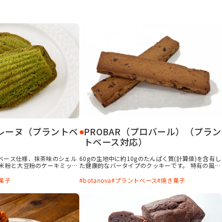
レーヌ（プラントベ
PROBAR（プロバール）（プラン
トベース対応）
ベース仕様、抹茶味のシェル
60gの生地中に約10gのたんぱく質(計算値)を含有し
「米粉と大豆粉のケーキミック
た健康的なバータイプのクッキーです。 特有の風味
、米粉主体かつプラントベー
が出やすい大豆プロテインを使用しても、
の少ない、しっとりソフトな
「botanova 植物のおいしさ バター風味」で食べ
菓子
botanova
プラントベース
焼き菓子
otanova 植物のおいし
やすいコクと風味を付与します。「食品添加物グリ
用することで、バターを使わ
セリン」で漬けたフルーツを使用するとともに生地
濃厚感のあるコクを付与でき
に練り込むことで、しっとり感を付与し生地の水分
活性も下げます。 健康的ながら、とても食べやすい
クッキーとなっています。