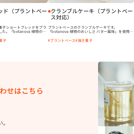
ッド（プラントベー
クランブルケーキ（プラントベー
ス対応）
菓子ショートブレッドをプラ
プラントベースのクランブルケーキです。
。「botanova 植物のお
「botanova 植物のおいしさ バター風味」を使用し
を使用することで、発酵感の
た濃厚な生地に、いちごのフィリングを合わせまし
るコクを付与できます。
た。上のクランブルはサクサク、中はしっとりで、
菓子
プラントベース
焼き菓子
食感も楽しめる焼き菓子です。 生地を冷凍保管でき
るので、フィリングを挟んで焼成するだけでお店に
出していただけます。状況によって作る量を調整で
き、食品ロスの出にくい製品です。
わせはこちら
い。