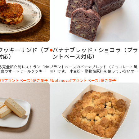
クッキーサンド（プ
バナナブレッド・ショコラ（プラ
対応）
ントベース対応）
る完全紹介制レストラン「No
プラントベースのバナナブレッド（チョコレート風
考案のオートミールクッキー
味）です。 小麦粉・動物性原料を使っていないのに
ー生地とフィリングの両方に
ふんわりしっとり。「botanova 植物のおいしさ バ
のおいしさ バター風味」を使用
ター風味」を使って濃厚でコクのあるケーキに仕上
案
プラントベース
焼き菓子
botanova
プラントベース
焼き菓子
ベースと感じさせないほど濃
げました。健康に気をつかう方でも罪悪感なくおい
ます。ザクザク＆しっとり食
しく食べられるギルトフリースイーツです。
ざまな具材の味を楽しめま