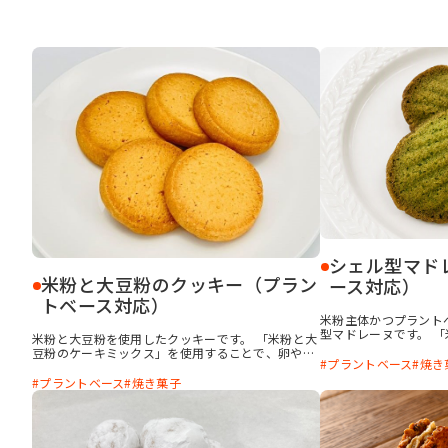
シェル型マド
米粉と大豆粉のクッキー（プラン
ース対応）
トベース対応）
米粉主体かつプラント
型マドレーヌです。 
米粉と大豆粉を使用したクッキーです。 「米粉と大
ス」を使用することで
豆粉のケーキミックス」を使用することで、卵や乳
ス仕様でも、ザラつき
プラントベース
焼き
を使わなくても、歯ごたえとサクサク感のバランス
食感に仕上がります。「b
が良いクッキーになります。また、「botanova 植
プラントベース
焼き菓子
さ バター風味」を使
物のおいしさ バター風味」を使用することで、卵
なくても芳醇な香りと
や乳製品を使わなくても、芳醇な香りと濃厚感のあ
ます。
るコクを付与できます。