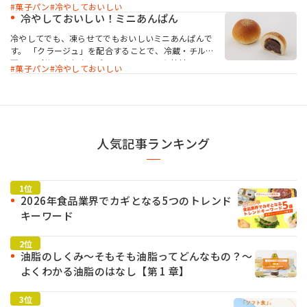
るため、冷やして食べるパンやメロンパンなど老化し
菓子パン
冷やしておいしい
やすいパンに適しています。また、フィリングクリー
冷やしておいしい！ミニあんぱん
ムには「シャノンヨークCP」を使用することで、簡単
にカスタードのような深いコクのフィリングクリーム
冷やしてでも、凍らせてでもおいしいミニあんぱんで
ができあがります。
す。 「クラージュ」を配合することで、冷蔵・チルド
下で、パサつきやすいパンでもソフトさを持続し、つ
菓子パン
冷やしておいしい
ぶれにくいパンに仕上がります。夏に喜ばれる一品を
作ることができます。
人気記事ランキング
2026年食品業界でカギとなる5つのトレンド
キーワード
油脂のしくみ～そもそも油脂ってどんなもの？～
よくわかる油脂のはなし【第 1 章】