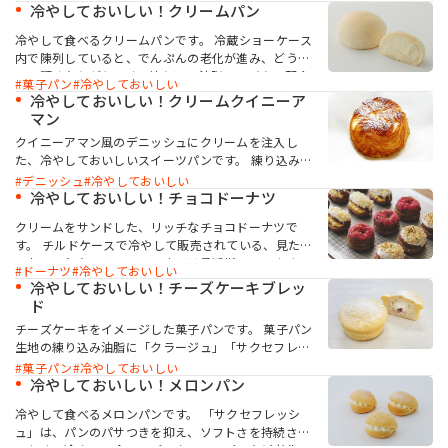
冷やしておいしい！クリームパン
冷やして食べるクリームパンです。 冷蔵ショーケース
お問い合わせ
内で陳列していると、でんぷんの老化が進み、どうし
ても硬くなりがちです。練り込み油脂に、バター配合
菓子パン
冷やしておいしい
の「パンテオンセレクトM」とソフト化機能のある
冷やしておいしい！クリームクイニーア
「サクセフレッシュ」を併用することで、ソフトでし
マン
っとりとした食感を長持ちさせることができます。
クイニーアマン風のデニッシュにクリームを注入し
MIYOSHI MIRAI PLATFORM
た、冷やしておいしいスイーツパンです。 練り込み油
脂に「サクセフレッシュ」と「クラージュ」を併用す
ミヨシ油脂 コーポレートサイト
デニッシュ
冷やしておいしい
ることでチルドの温度帯でも口どけの良い食感になり
冷やしておいしい！チョコドーナツ
ます。
クリームをサンドした、リッチなチョコドーナツで
す。 チルドケースで冷やして販売されている、見た目
もおしゃれなスイーツドーナツは最近増えています。
ドーナツ
冷やしておいしい
練り込み油脂に、ソフト化機能のある「サクセフレッ
冷やしておいしい！チーズケーキブレッ
シュ」とパンの食感を向上させる「クラージュ」を併
ド
用することで、ソフトでしっとりとした食感を長持ち
チーズケーキをイメージした菓子パンです。 菓子パン
させることができます。
生地の練り込み油脂に「クラージュ」「サクセフレッ
シュ」を併用することで、冷蔵温度帯でもパサつか
菓子パン
冷やしておいしい
ず、しっとりと口どけよくなります。フィリングに
冷やしておいしい！メロンパン
「シャノンヨークCP」を使用することで冷蔵下でも滑
冷やして食べるメロンパンです。 「サクセフレッシ
らかかつコクを付与します。
ュ」は、パンのパサつきを抑え、ソフトさを持続させ