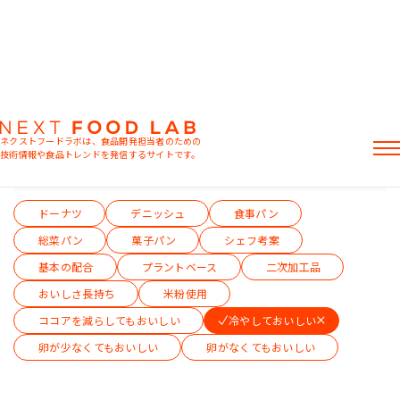
パン
ネクストフードラボは、食品開発担当者のための
技術情報や食品トレンドを発信するサイトです。
テーマから絞り込む（複数選択可）
記事
ドーナツ
デニッシュ
食事パン
製品情報
レシピ
総菜パン
菓子パン
シェフ考案
イベント・セミナー
基本の配合
プラントベース
二次加工品
ミヨシ油脂の強み
おいしさ長持ち
米粉使用
ココアを減らしてもおいしい
冷やしておいしい
卵が少なくてもおいしい
卵がなくてもおいしい
おすすめキーワード
粉末油脂
ラード不足
植物性ミルク
食感改良