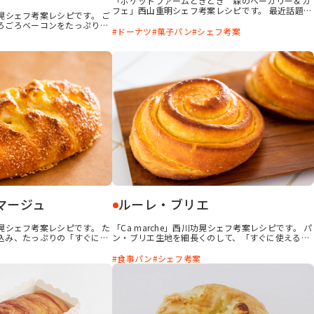
「ポケットファームどきどき 森のベーカリー＆カ
フェ」西山重明シェフ考案レシピです。 最近話題の
川功晃シェフ考案レシピです。 ご
生ドーナツをイメージした食感に仕上げました。
ろごろベーコンをたっぷり詰
「すぐに使える かける本バター」を成形時と焼成
ドーナツ
菓子パン
シェフ考案
いいお食事パンです。
時の二度使いにすることで、バターの芳醇な香り
と、揚げドーナツのようなジューシーな仕上がりに
なります。 本捏に「プロファット10」を使用するこ
とで歯切れの良いボリュームのある製品になりま
す。
マージュ
ルーレ・ブリエ
川功晃シェフ考案レシピです。 た
「Ca marche」西川功晃シェフ考案レシピです。 パ
込み、たっぷりの「すぐに使
ン・ブリエ生地を細長くのして、「すぐに使える
」をトッピング。香ばしさが
かける本バター」を塗って焼いたルーレ・ブリエ。
塩とバターの風味が後引くおいしさです。
食事パン
シェフ考案