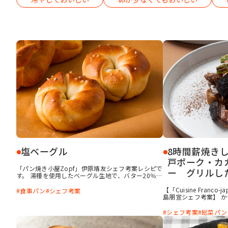
塩ベーグル
8時間薪焼き
戸ポーク・カ
「パン焼き小屋Zopf」伊原靖友シェフ考案レシピで
ー グリルし
す。 湯種を使用したベーグル生地で、バター20％含
有のシートマーガリン「アトラクトシート」を巻き
込んでいます。 これにより、もちっと噛み応えの良
【「Cuisine Franco-j
食事パン
シェフ考案
い食感はもちろん、溶けた「アトラクトシート」が
島朋宣シェフ考案】 
しみ込んだジュワっと食感も楽しめる、ハイブリッ
バターの代わりにラー
ドで珍しいベーグルです。
で、豚の脂はパンとよ
シェフ考案
総菜パン
した豚を合わせてみよ
リブは、ほぐして盛り