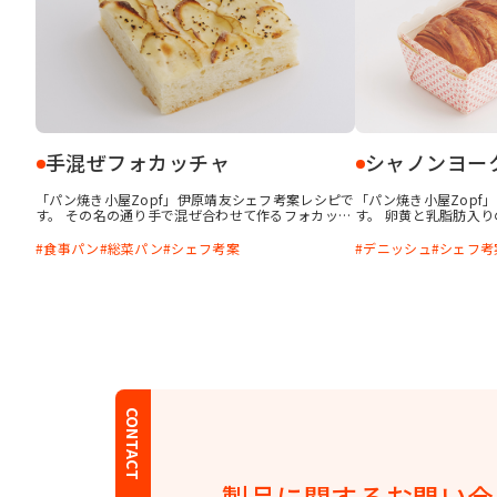
手混ぜフォカッチャ
シャノンヨー
「パン焼き小屋Zopf」伊原靖友シェフ考案レシピで
「パン焼き小屋Zopf
す。 その名の通り手で混ぜ合わせて作るフォカッチ
す。 卵黄と乳脂肪入
ャです。ミキサーを使用するよりも歯切れが良くさ
CP」を折り込んだデ
っくりとした食感に仕上がります。オリーブオイル
い甘さ、さわやかなコ
食事パン
総菜パン
シェフ考案
デニッシュ
シェフ考
に粉末油脂「マジカルソフトDX」を加えることで老
す。Zopf創業以前よ
化を抑制し、パサつきを気にせず美味しく食べられ
いデニッシュブレッドで
ます。オリーブオイルの香りと塩気がお酒にもよく
靖友シェフ考案のレシ
合います。
CONTACT
製品に関する
お問い合