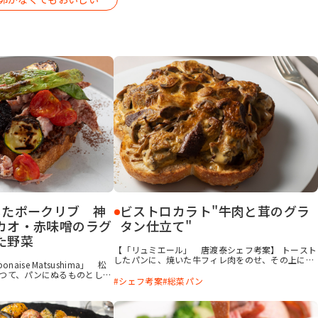
したポークリブ 神
ビストロカラト"牛肉と茸のグラ
カオ・赤味噌のラグ
タン仕立て"
た野菜
【「リュミエール」 唐渡泰シェフ考案】 トースト
したパンに、焼いた牛フィレ肉をのせ、その上にコ
aponaise Matsushima」 松
ク深いソースをかけて仕上げた、まさにメイン料理
かつて、パンにぬるものとして
の一品です。ソースは茸類と生クリームで濃厚な味
シェフ考案
総菜パン
ドを用いる地方もあったよう
わいにしたものと、卵黄を泡立てて作るソースサバ
く合うことから、パンに調理
イヨンを合わせたもの。パンは花びら型のオリジナ
うと考えた料理です。ポーク
ルを使いましたが、バゲットで代用できます。
付けた方が食べやすいのです