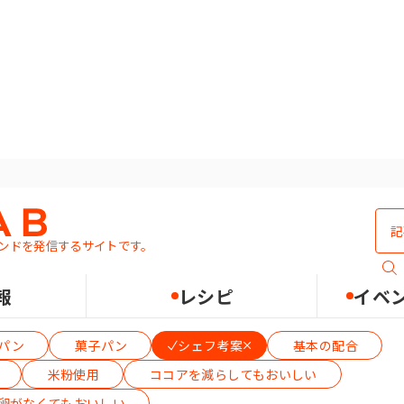
パン
ンドを発信するサイトです。
報
レシピ
イベ
パン
菓子パン
シェフ考案
基本の配合
米粉使用
ココアを減らしてもおいしい
卵がなくてもおいしい