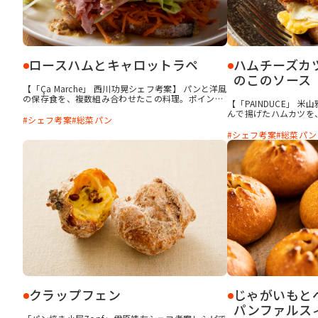
ロースハムとキャロットラペ
ハムチーズカ
のこのソース
【「Ça Marche」 西川功晃シェフ考案】 パンと洋風
の保存食を、複数組み合わせたこの料理。ポイント
【「PAINDUCE」 
は実はレタスです。食べてみてレタスのシャキシャ
んで揚げたハムカツを
キ感と共に楽しむ食感が、面白いと思いました。美
シェフ考案
総菜パン
れだけだと朝食のよう
味しいロースハムやキャロットラペが手に入ったと
をのせてカリッと焼き
シェフ考案
総菜パン
きに、ぜひ試してみてください。
も組み合わせて、晩ご
しています。ハムカツ
う、揚げ焼きにするの
クラップフェン
じゃがいもと
パンファルス