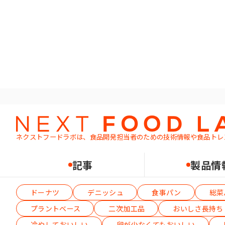
ホーム
レシピ
パン
ネクストフードラボは、食品開発担当者のための
技術情報や食品トレ
記事
製品情
テーマから絞り込む（複数選択可）
ドーナツ
デニッシュ
食事パン
総菜
プラントベース
二次加工品
おいしさ長持ち
冷やしておいしい
卵が少なくてもおいしい