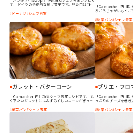
「パン焼き小屋Zopf」伊原靖友シェフ考案レシピで
す。 ドイツの伝統的な揚げ菓子です。見た目はゴツ
「Ca marche」西
ゴツとしていますが中はしっとりとした食感です。
ろごろじゃがいもとご
生地の冷凍保管が可能なので、生地を多めに仕込ん
ドーナツ
シェフ考案
め込んだ見た目にかわ
で冷凍し、使う分だけ解凍してフライできます。解
総菜パン
シェフ考案
凍は自然解凍し、生地がやわらかくなったら丸め直
してフライします。
ガレット・バターコーン
ブリエ・フロ
「Ca marche」西川功晃シェフ考案レシピです。 丸
「Ca marche」西
く平たいガレットにはみずみずしいコーンがぎっし
っぷりのチーズを巻き
り。「すぐに使える かける本バター」を焼成前と
える かける本バター
後に塗ることで、表面がカリッとした食感となり、
広がります。
総菜パン
シェフ考案
総菜パン
シェフ考案
中のもちもち感とのコントラストを楽しめます。