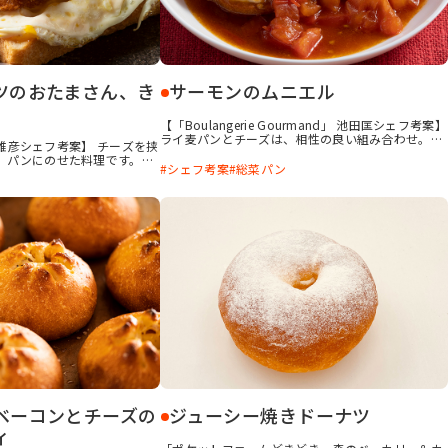
ツのおたまさん、き
サーモンのムニエル
【「Boulangerie Gourmand」 池田匡シェフ考案】
ライ麦パンとチーズは、相性の良い組み合わせ。そ
米山雅彦シェフ考案】 チーズを挟
こに皮目を香ばしくソテーしたサーモンをのせてソ
、パンにのせた料理です。そ
ースをかけ、ちょっと豪華な一品に仕立てました。
シェフ考案
総菜パン
ですが、パンには焼いた玉子
ソースは、トマトにポン酢醤油を合わせ、尖った酸
上げ、さらにきのこのソース
味をまろやかにするために、バターの風味をきかせ
飯としても満足できる内容に
ています。意外な組み合わせですが、美味しいソー
は、中のチーズが出ないよ
スに仕上がります。
がポイントです。
ベーコンとチーズの
ジューシー焼きドーナツ
ィ