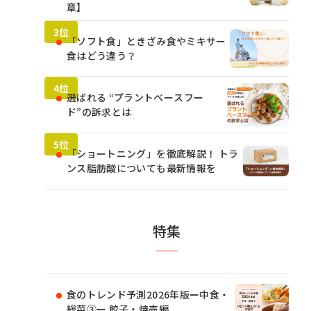
章】
「ソフト食」ときざみ食やミキサー
食はどう違う？
選ばれる “プラントベースフー
ド”の訴求とは
「ショートニング」を徹底解説！ トラ
ンス脂肪酸についても最新情報を
特集
食のトレンド予測2026年版ー中食・
総菜③ー 餃子・焼売編