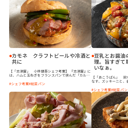
が、ほぐさず塊肉のま
「肉を食べた」満足感
カモネ クラフトビールや冷酒と
豆乳とお醤油
共に
理。旨すぎて
いなぁ。
【「志津屋」 小林健吾シェフ考案】 『志津屋』に
は、ハムと玉ねぎをフランスパンで挟んだ「カル
【「あこうぱん」 鈴
ネ」という名物商品があります。その名をもじって
なす、ズッキーニと、
付けたのがこの料理。バルサミコ酢と蜂蜜で香ばし
シェフ考案
総菜パン
ン。その3つを耐熱皿
く火を通した鴨肉に、京都らしい九条ねぎを合わせ
ソテーした牡蠣をたっ
シェフ考案
総菜パン
てカイザーロールにのせました。パンには白味噌バ
ちらしてオーブンで焼
ターをぬっています。
キスがたっぷりパンに
わず唸るほどの美味し