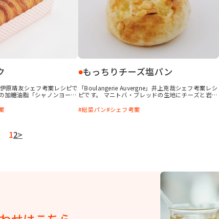
ク
もっちりチーズ塩パン
」伊原靖友シェフ考案レシピで
「Boulangerie Auvergne」井上克哉シェフ考案レシ
りの加糖油脂「シャノンヨーク
ピです。 マニトバ・ブレッドの生地にチーズと岩塩
ニッシュブレッドです。ほどよ
を合わせた、もっちり食感の塩パンです。 上から
クで、しっとりとした食感で
「すぐに使える かける本バター」を塗ることで油
案
総菜パン
シェフ考案
り、作り続けている飽きのこな
脂を包まないタイプの塩パンでもバターのコクをプ
す。パン焼き小屋Zopf伊原
ラスできます。それぞれの素材の旨味を存分に味わ
ピです。
える大人のパンです。
1
2
>
わせはこちら