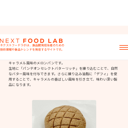
菓子パン
ネクストフードラボは、食品開発担当者のための
技術情報や食品トレンドを発信するサイトです。
キャラメルメロンパン
記事
キャラメル風味のメロンパンです。
生地に「パンテオンセレクトバターリッチ」を練り込むことで、自然
製品情報
なバター風味を付与できます。さらに練り込み油脂に「デフィ」を使
レシピ
用することで、キャラメルの香ばしい風味を引き立て、味わい深い製
イベント・セミナー
品になります。
ミヨシ油脂の強み
おすすめキーワード
粉末油脂
ラード不足
植物性ミルク
食感改良