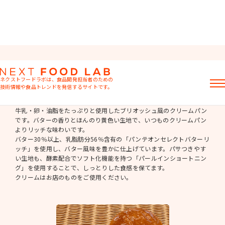
菓子パン
ネクストフードラボは、食品開発担当者のための
技術情報や食品トレンドを発信するサイトです。
ブリオッシュ風クリームパン
記事
牛乳・卵・油脂をたっぷりと使用したブリオッシュ風のクリームパン
です。バターの香りとほんのり黄色い生地で、いつものクリームパン
製品情報
よりリッチな味わいです。
レシピ
バター30％以上、乳脂肪分56％含有の「パンテオンセレクトバターリ
イベント・セミナー
ッチ」を使用し、バター風味を豊かに仕上げています。パサつきやす
ミヨシ油脂の強み
い生地も、酵素配合でソフト化機能を持つ「パールインショートニン
グ」を使用することで、しっとりした食感を保てます。
クリームはお店のものをご使用ください。
おすすめキーワード
粉末油脂
ラード不足
植物性ミルク
食感改良