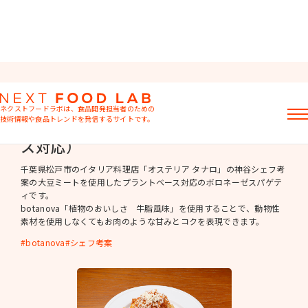
プラントベース
ネクストフードラボは、食品開発担当者のための
技術情報や食品トレンドを発信するサイトです。
ボロネーゼスパゲティ（プラントベー
ス対応）
記事
製品情報
千葉県松戸市のイタリア料理店「オステリア タナロ」の神谷シェフ考
レシピ
案の大豆ミートを使用したプラントベース対応のボロネーゼスパゲテ
ィです。
イベント・セミナー
botanova「植物のおいしさ 牛脂風味」を使用することで、動物性
ミヨシ油脂の強み
素材を使用しなくてもお肉のような甘みとコクを表現できます。
botanova
シェフ考案
おすすめキーワード
粉末油脂
ラード不足
植物性ミルク
食感改良