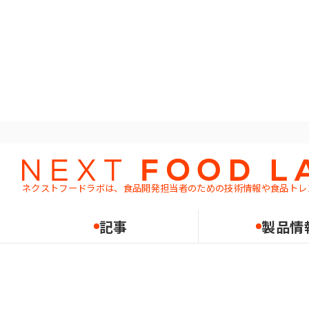
ホーム
記事一覧
Q：マーガリンとはどんなものですか？
Q&A
基礎知識
ネクストフードラボは、食品開発担当者のための
技術情報や食品トレ
Q：マーガリンとはどんな
2022.06.27
記事
製品情