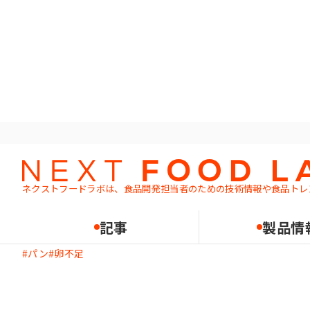
ホーム
記事一覧
Q：卵を減らしてもおいしいパンを作りたいです
Q&A
課題解決
ネクストフードラボは、食品開発担当者のための
技術情報や食品トレ
Q：卵を減らしてもおいし
2023.03.06
記事
製品情
パン
卵不足