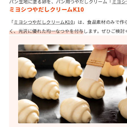
パン生地に塗る卵を、パン用つやだしクリーム「
ミヨシ
ミヨシつやだしクリームK10
「
ミヨシつやだしクリームK10
」は、食品素材のみで作
く、光沢に優れた均一なつやを付与
します。ぜひご検討