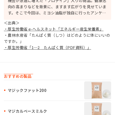
機会が急速に増えた「プロテイン」入りの商品。健康志
向の高まりなどを背景に、ますます広がりを見せていま
す。そこで今回は、ミヨシ油脂が独自に行ったアンケー
トから、消費者の真のニーズを分析します。既存の商品
＜出典＞
が抱えている課題を解決し、新たなビジネスチャンスを
・厚生労働省 e-ヘルスネット「エネルギー産生栄養素」
つかむために。ぜひお役立てください。
・農林水産省「たんぱく質（しつ）はどのように体にいいの
ですか。」
・厚生労働省「1─2 たんぱく質（PDF資料）」
おすすめの製品
マジックファット200
マジカルベースミルク