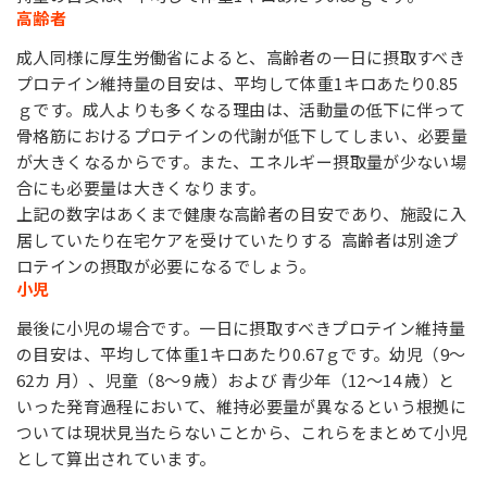
高齢者
成人同様に厚生労働省によると、高齢者の一日に摂取すべき
プロテイン維持量の目安は、平均して体重1キロあたり0.85
ｇです。成人よりも多くなる理由は、活動量の低下に伴って
骨格筋におけるプロテインの代謝が低下してしまい、必要量
が大きくなるからです。また、エネルギー摂取量が少ない場
合にも必要量は大きくなります。
上記の数字はあくまで健康な高齢者の目安であり、施設に入
居していたり在宅ケアを受けていたりする 高齢者は別途プ
ロテインの摂取が必要になるでしょう。
小児
最後に小児の場合です。一日に摂取すべきプロテイン維持量
の目安は、平均して体重1キロあたり0.67ｇです。幼児（9～
62カ 月）、児童（8～9 歳）および 青少年（12～14 歳）と
いった発育過程において、維持必要量が異なるという根拠に
ついては現状見当たらないことから、これらをまとめて小児
として算出されています。