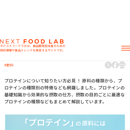
コラム
基礎知識
「プロテイン」の原料にはどんな種類があ
ネクストフードラボは、食品開発担当者のための
る？ 種類ごとの特徴も解説
技術情報や食品トレンドを発信するサイトです。
2023.10.02
記事
飲料
製品情報
レシピ
プロテインについて知りたい方必見 ！ 原料の種類から、プ
イベント・セミナー
ロテインの種類別の特徴なども網羅しました。プロテインの
ミヨシ油脂の強み
基礎知識から効果的な摂取の仕方、摂取の目的ごとに最適な
プロテインの種類などもまとめて解説しています。
おすすめキーワード
粉末油脂
ラード不足
植物性ミルク
食感改良