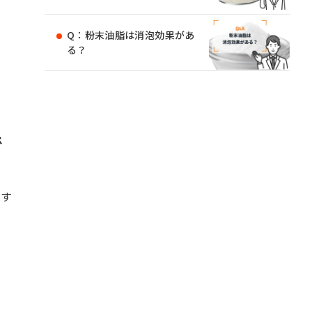
Q：粉末油脂は消泡効果があ
る？
で
やす