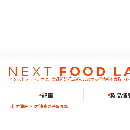
ホーム
記事一覧
Q：粉末油脂は扱いやすい？ 作業上のメリットは？
Q&A
基礎知識
課題解決
ネクストフードラボは、食品開発担当者のための
技術情報や食品トレ
Q：粉末油脂は扱いやすい？
2023.06.27
記事
製品情
粉末油脂
粉末油脂の基礎知識