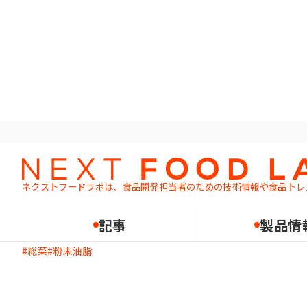
ホーム
記事一覧
Q：シーズニングの吸湿を抑えたいです
Q&A
課題解決
ネクストフードラボは、食品開発担当者のための
技術情報や食品トレ
Q：シーズニングの吸湿を
2024.10.21
記事
製品情
総菜
粉末油脂